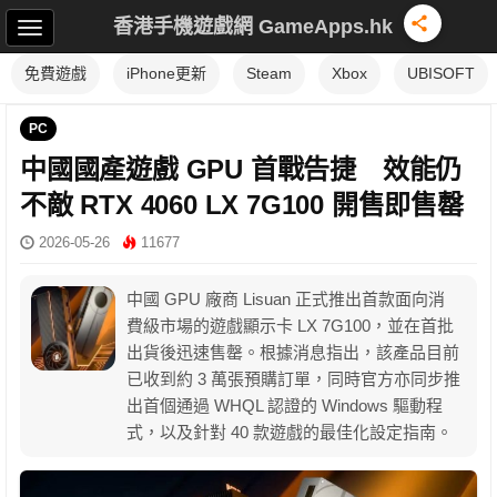
香港手機遊戲網 GameApps.hk
免費遊戲
iPhone更新
Steam
Xbox
UBISOFT
PC
中國國產遊戲 GPU 首戰告捷 效能仍
不敵 RTX 4060 LX 7G100 開售即售罄
2026-05-26
11677
中國 GPU 廠商 Lisuan 正式推出首款面向消
費級市場的遊戲顯示卡 LX 7G100，並在首批
出貨後迅速售罄。根據消息指出，該產品目前
已收到約 3 萬張預購訂單，同時官方亦同步推
出首個通過 WHQL 認證的 Windows 驅動程
式，以及針對 40 款遊戲的最佳化設定指南。