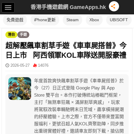
香港手機遊戲網 GameApps.hk
免費遊戲
iPhone更新
Steam
Xbox
UBISOFT
港台
手遊
超解壓飆車割草手遊《車車屍搭普》今
日上市 阿西領軍KOL車隊送開服豪禮
2026-05-27
14076
年度首款爽快飆車割草手遊《車車屍搭普》於
今（27）日正式登陸 Google Play 與 App
Store 雙平台。本作打破傳統站樁戰鬥框架，
主打「無煞車狂飆 × 滿屏割草爽感」，玩家
將駕馭改裝車輛馳騁末日荒域，盡享橫掃屍潮
的紓壓體驗。上市之際，官方不僅帶來豐富開
服福利，更號召超人氣KOL齊聚助陣，同步推
出重磅實體好禮，邀請車友即刻下載，搶佔開