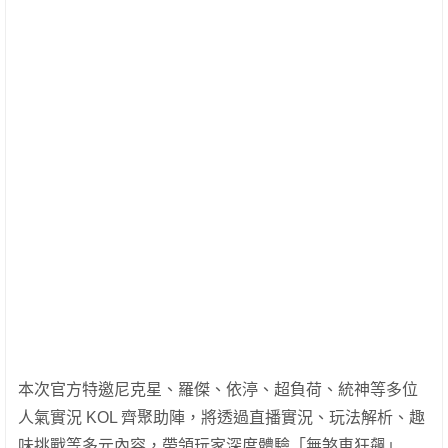
本次官方特邀尼克星、羅傑、依渟、超負荷、統神等多位
人氣實況 KOL 齊聚助陣，將透過直播實況、玩法解析、趣
味挑戰等多元內容，帶領玩家深度體驗「無煞車狂飆」