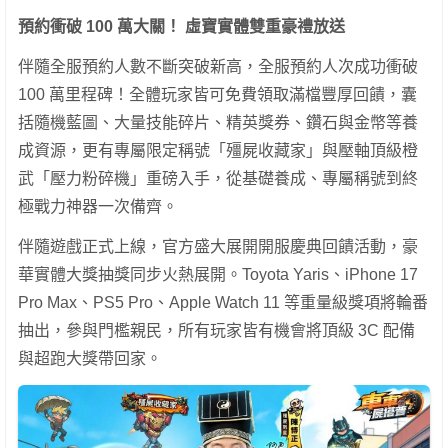
預約衝破
100
萬大關！
虛寶實體雙重豪禮放送
伴隨全服預約人數不斷突破新高，全服預約人次成功衝破
100 萬里程碑！全體玩家皆可免費領取滿檔豐厚回饋，囊
括隨機藍圖、大量技能碎片、精英獎券、鑽石與金幣等養
成資源，更有專屬限定稱號「殭屍收藏家」與壓軸頂級橙
武「壓力粉碎機」重磅入手，從基礎養成、專屬稱號到終
極戰力神器一次備齊。
伴隨遊戲正式上線，官方盛大展開開服慶典回饋活動，豪
華實體大獎抽獎同步火熱展開。Toyota Yaris、iPhone 17
Pro Max、PS5 Pro、Apple Watch 11 等重量級獎項將輪番
抽出，參與門檻親民，所有玩家皆有機會將頂級 3C 配備
與超跑大獎帶回家。