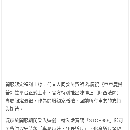
開服限定福利上線，代言人同款免費領 為慶祝《車車屍搭
普》雙平台正式上市，官方特別推出陳博正（阿西法師）
專屬限定豪禮，作為開服獨家贈禮，回饋所有車友的支持
與期待。
玩家於開服期間登入遊戲，輸入虛寶碼「STOP888」即可
免費領取史詩級「專屬時裝‧狂野道長」，化身道長駕馭