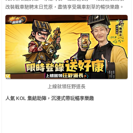
改裝戰車馳騁末日荒原，盡情享受飆車割草的暢快樂趣。
上線就領狂野道長
人氣
KOL
集結助陣，沉浸式帶玩暢享樂趣