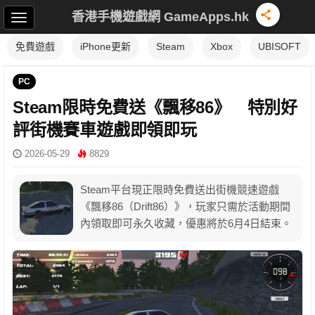
香港手機遊戲網 GameApps.hk
免費遊戲
iPhone更新
Steam
Xbox
UBISOFT
PC
Steam限時免費送《飄移86》 特別好
評街機賽車遊戲即領即玩
2026-05-29
8829
Steam平台現正限時免費送出街機競速遊戲
《飄移86（Drift86）》，玩家只需於活動期間
內領取即可永久收藏，優惠將於6月4日結束。