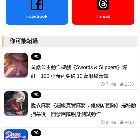
Facebook
Thread
你可能錯過
PC
童話公主動作遊戲《Swords & Slippers》爆
紅 100 小時內突破 10 萬願望清單
7小時
1335
PC
脫衣麻將《超級真實麻將：維納斯回歸》揭秘動
捕幕後 開發團隊親身測試動作
9小時
4410
PC