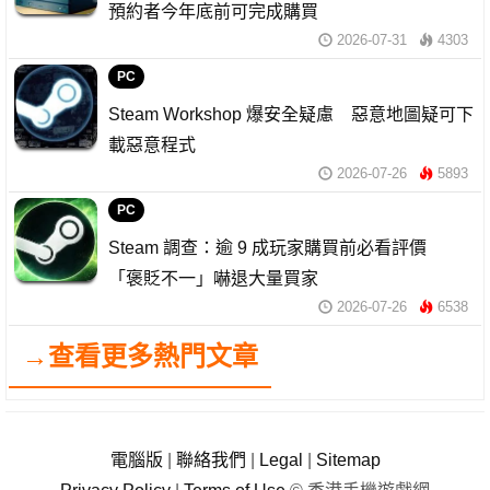
預約者今年底前可完成購買
2026-07-31
4303
PC
Steam Workshop 爆安全疑慮 惡意地圖疑可下
載惡意程式
2026-07-26
5893
PC
Steam 調查：逾 9 成玩家購買前必看評價
「褒貶不一」嚇退大量買家
2026-07-26
6538
→查看更多熱門文章
電腦版
|
聯絡我們
|
Legal
|
Sitemap