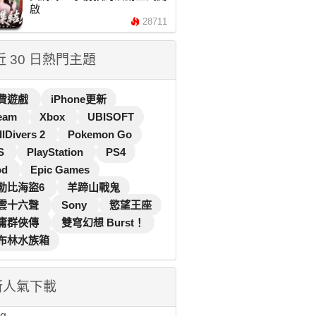
啟
28711
 近 30 日熱門主題
費遊戲
iPhone更新
eam
Xbox
UBISOFT
llDivers 2
Pokemon Go
S
PlayStation
PS4
od
Epic Games
勒比海盜6
羊蹄山戰鬼
雲十六聲
Sony
慾望王座
庸群俠傳
雙穹幻想 Burst！
布林水族箱
新人氣下載
...