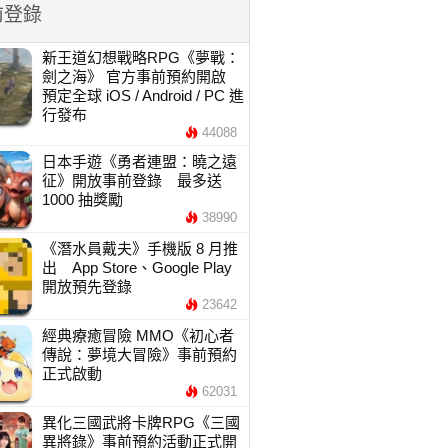
前登錄
新王道幻想戰略RPG《夢戰：
劍之海》 官方事前預約開啟
預定全球 iOS / Android / PC 進
行發布
44088
日本手遊《勇者連盟：曉之遠
征》開放事前登錄 最多送
1000 抽獎勵
38990
《潛水員戴夫》手機版 8 月推
出 App Store、Google Play
開放預先登錄
23642
經典療癒冒險 MMO《初心者
傳說：夢境大冒險》事前預約
正式啟動
62031
異化三國武將卡牌RPG《三國
異將錄》事前預約活動正式開