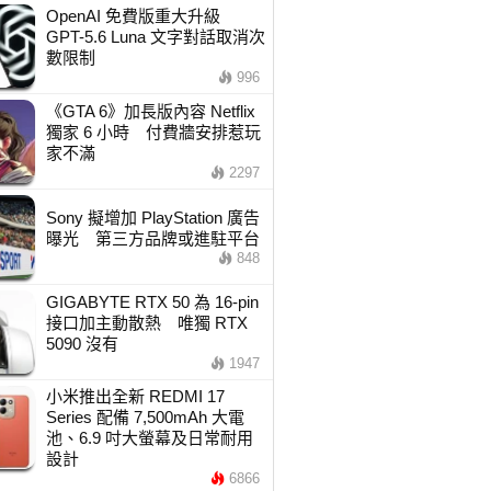
OpenAI 免費版重大升級
GPT-5.6 Luna 文字對話取消次
數限制
996
《GTA 6》加長版內容 Netflix
獨家 6 小時 付費牆安排惹玩
家不滿
2297
Sony 擬增加 PlayStation 廣告
曝光 第三方品牌或進駐平台
848
GIGABYTE RTX 50 為 16-pin
接口加主動散熱 唯獨 RTX
5090 沒有
1947
小米推出全新 REDMI 17
Series 配備 7,500mAh 大電
池、6.9 吋大螢幕及日常耐用
設計
6866