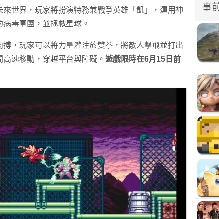
事
未來世界，玩家將扮演特務兼戰爭英雄「凱」，運用神
的病毒軍團，並拯救星球。
肉搏，玩家可以將力量灌注於雙拳，將敵人擊飛並打出
間高速移動，穿越平台與障礙。
遊戲限時在6月15日前