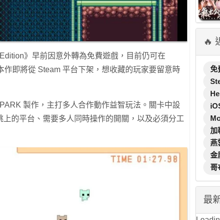
🔥
sic Edition》早前因意外轉為免費遊戲，目前仍可在
免
本作即將從 Steam 平台下架，想收藏的玩家要留意時
St
He
ECOPARK 製作，主打多人合作動作益智玩法。關卡中設
iO
M
跳上的平台、需要多人同時操作的開關，以及必須分工
加
燕
金
哥
最
Loading