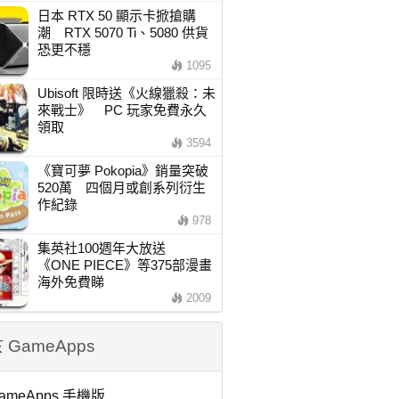
日本 RTX 50 顯示卡掀搶購
潮 RTX 5070 Ti、5080 供貨
恐更不穩
1095
Ubisoft 限時送《火線獵殺：未
來戰士》 PC 玩家免費永久
領取
3594
《寶可夢 Pokopia》銷量突破
520萬 四個月或創系列衍生
作紀錄
978
集英社100週年大放送
《ONE PIECE》等375部漫畫
海外免費睇
2009
 GameApps
ameApps 手機版