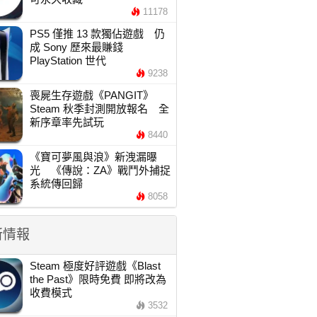
11178
PS5 僅推 13 款獨佔遊戲 仍
成 Sony 歷來最賺錢
PlayStation 世代
9238
喪屍生存遊戲《PANGIT》
Steam 秋季封測開放報名 全
新序章率先試玩
8440
《寶可夢風與浪》新洩漏曝
光 《傳說：ZA》戰鬥外捕捉
系統傳回歸
8058
新情報
Steam 極度好評遊戲《Blast
the Past》限時免費 即將改為
收費模式
3532