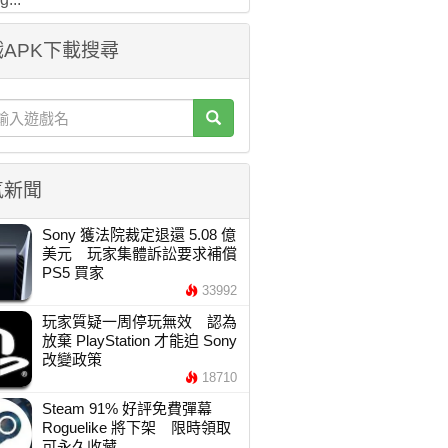
APK下載搜尋
氣新聞
Sony 獲法院裁定退還 5.08 億
美元 玩家集體訴訟要求補償
PS5 買家
33992
玩家質疑一周停玩無效 認為
放棄 PlayStation 才能迫 Sony
改變政策
18710
Steam 91% 好評免費彈幕
Roguelike 將下架 限時領取
可永久收藏