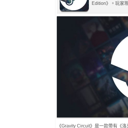
Edition》。玩
《Gravity Circuit》是一