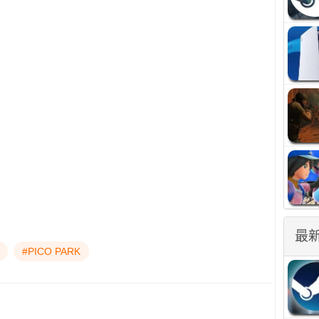
最
#PICO PARK