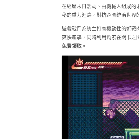
在經歷末日浩劫、由機械人組成的
秘的重力迴路，對抗企圖統治世界
遊戲戰鬥系統主打高機動性的近戰
爽快連擊，同時利用鉤索在關卡之
免費領取
。