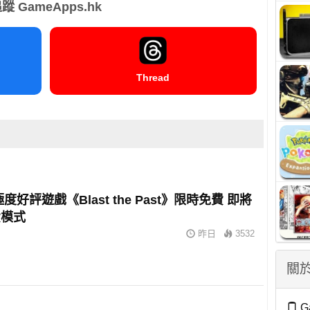
蹤 GameApps.hk
Thread
 極度好評遊戲《Blast the Past》限時免費 即將
費模式
昨日
3532
關於
G