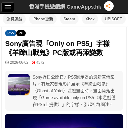
香港手機遊戲網 GameApps.hk
免費遊戲
iPhone更新
Steam
Xbox
UBISOFT
PS5
PC
Sony廣告現「Only on PS5」字樣
《羊蹄山戰鬼》PC版或再添變數
2026-06-02
4372
Sony近日公開官方PS5顯示器的最新宣傳影
片，有玩家發現影片展示《羊蹄山戰鬼》
（Ghost of Yotei）遊戲畫面時，畫面角落出
現「Game available only on PS5（本遊戲僅
在PS5上提供）」的字樣，引起社群關注。