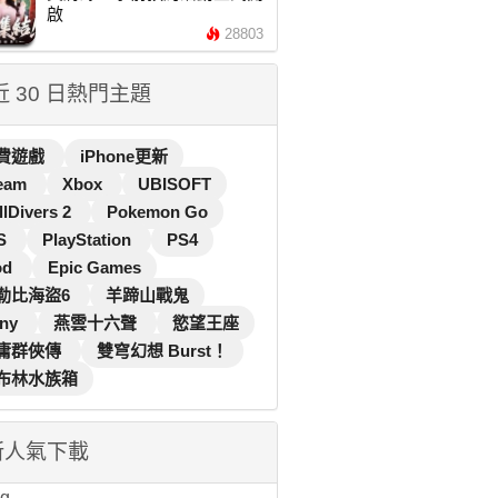
啟
28803
 近 30 日熱門主題
費遊戲
iPhone更新
eam
Xbox
UBISOFT
llDivers 2
Pokemon Go
S
PlayStation
PS4
od
Epic Games
勒比海盜6
羊蹄山戰鬼
ny
燕雲十六聲
慾望王座
庸群俠傳
雙穹幻想 Burst！
布林水族箱
新人氣下載
...