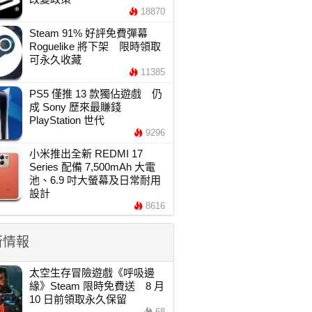
18870
Steam 91% 好評免費彈幕
Roguelike 將下架 限時領取
可永久收藏
11385
PS5 僅推 13 款獨佔遊戲 仍
成 Sony 歷來最賺錢
PlayStation 世代
9296
小米推出全新 REDMI 17
Series 配備 7,500mAh 大電
池、6.9 吋大螢幕及日常耐用
設計
8616
新情報
太空生存冒險遊戲《呼吸邊
緣》Steam 限時免費送 8 月
10 日前領取永久保留
68