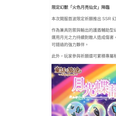
限定幻獸「火色月亮仙女」降臨
本次開服首波限定祈願推出 SSR 
作為兼具防禦與輸出的護盾輔助型
運用月光之力持續對敵人造成傷害
可錯過的強力夥伴。
此外，玩家參與祈願還可累積專屬