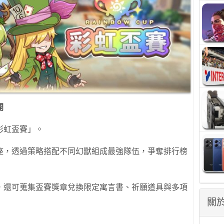
開
彩虹盃賽」。
座，透過策略搭配不同幻獸組成最強隊伍，爭奪排行榜
，還可蒐集盃賽獎章兌換限定寓言書、祈願道具與多項
關於