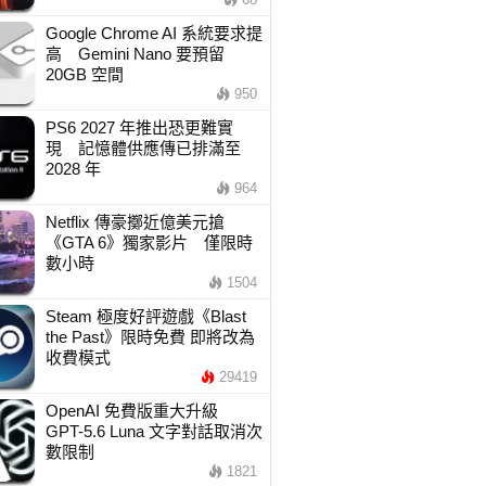
Google Chrome AI 系統要求提
高 Gemini Nano 要預留
20GB 空間
950
PS6 2027 年推出恐更難實
現 記憶體供應傳已排滿至
2028 年
964
Netflix 傳豪擲近億美元搶
《GTA 6》獨家影片 僅限時
數小時
1504
Steam 極度好評遊戲《Blast
the Past》限時免費 即將改為
收費模式
29419
OpenAI 免費版重大升級
GPT-5.6 Luna 文字對話取消次
數限制
1821