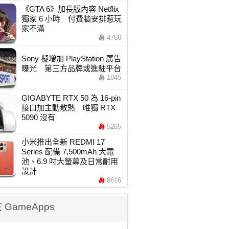
《GTA 6》加長版內容 Netflix
獨家 6 小時 付費牆安排惹玩
家不滿
4766
Sony 擬增加 PlayStation 廣告
曝光 第三方品牌或進駐平台
1845
GIGABYTE RTX 50 為 16-pin
接口加主動散熱 唯獨 RTX
5090 沒有
5265
小米推出全新 REDMI 17
Series 配備 7,500mAh 大電
池、6.9 吋大螢幕及日常耐用
設計
8616
 GameApps