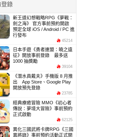
前登錄
新王道幻想戰略RPG《夢戰：
劍之海》 官方事前預約開啟
預定全球 iOS / Android / PC 進
行發布
45214
日本手遊《勇者連盟：曉之遠
征》開放事前登錄 最多送
1000 抽獎勵
39104
《潛水員戴夫》手機版 8 月推
出 App Store、Google Play
開放預先登錄
23785
經典療癒冒險 MMO《初心者
傳說：夢境大冒險》事前預約
正式啟動
62125
異化三國武將卡牌RPG《三國
異將錄》事前預約活動正式開