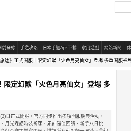
搜
尋
事前登錄
手遊攻略
日本手遊Apk下載
家用遊戲
網絡新聞
休
旅途》正式開服！限定幻獸「火色月亮仙女」登場 多重開服福
！限定幻獸「火色月亮仙女」登場 多
(3)日正式開服，官方同步推出多項開服慶典活動，
願、月光蝶語時裝祈願、累計儲值回饋、新手八日挑
及彩虹盃賽等豐富內容，邀請所有幻獸師一同踏上夢幻