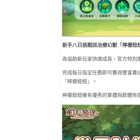
新手八日挑戰送治療幻獸「檸檬妞
為協助新玩家快速成長，官方特別
完成每日指定任務即可獲得豐富養
「檸檬妞妞」。
檸檬妞妞擁有優秀的單體與群體恢