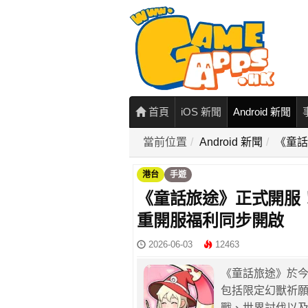
首頁
iOS 新聞
Android 新聞
當前位置
Android 新聞
《童話
港台
手遊
《童話旅途》正式開服
重開服福利同步開啟
2026-06-03
12463
《童話旅途》於今
包括限定幻獸祈
戰、世界討伐以