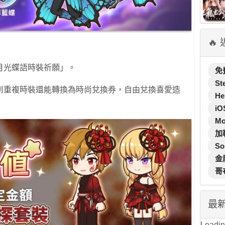
🔥
月光蝶語時裝祈願」。
免
St
到重複時裝還能轉換為時尚兌換券，自由兌換喜愛造
He
iO
M
加
So
金
哥
最
Loading