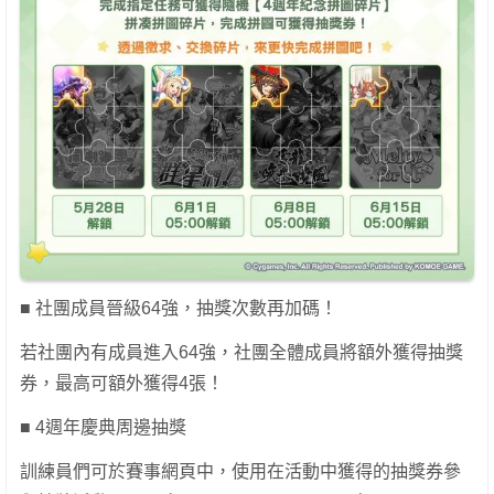
■ 社團成員晉級64強，抽獎次數再加碼！
若社團內有成員進入64強，社團全體成員將額外獲得抽獎
券，最高可額外獲得4張！
■ 4週年慶典周邊抽獎
訓練員們可於賽事網頁中，使用在活動中獲得的抽獎券參