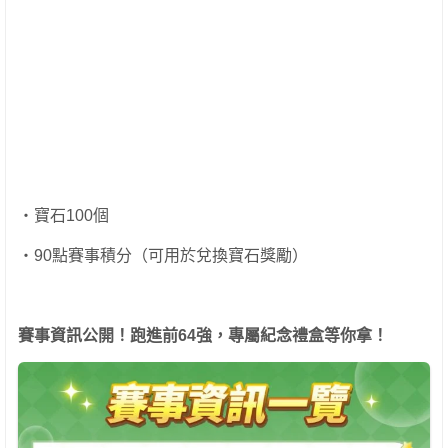
・寶石100個
・90點賽事積分（可用於兌換寶石獎勵）
賽事資訊公開！跑進前
64
強，專屬紀念禮盒等你拿！