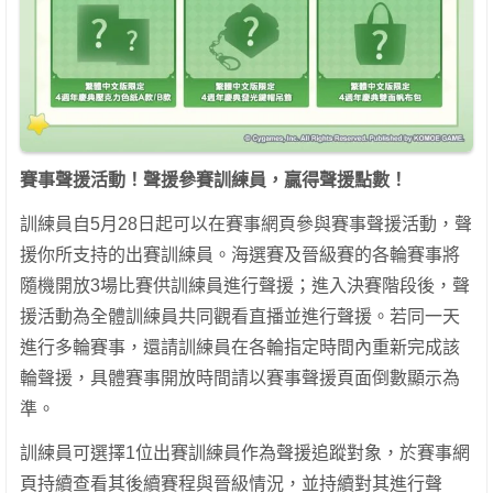
賽事聲援活動！聲援參賽訓練員，贏得聲援點數！
訓練員自5月28日起可以在賽事網頁參與賽事聲援活動，聲
援你所支持的出賽訓練員。海選賽及晉級賽的各輪賽事將
隨機開放3場比賽供訓練員進行聲援；進入決賽階段後，聲
援活動為全體訓練員共同觀看直播並進行聲援。若同一天
進行多輪賽事，還請訓練員在各輪指定時間內重新完成該
輪聲援，具體賽事開放時間請以賽事聲援頁面倒數顯示為
準。
訓練員可選擇1位出賽訓練員作為聲援追蹤對象，於賽事網
頁持續查看其後續賽程與晉級情況，並持續對其進行聲