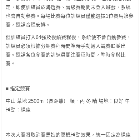
定，即使訓練員於海選賽、晉級賽期間未登入遊戲，系統
也會自動參賽。每場比賽每位訓練員僅能選擇1位賽馬娘參
賽，還請合理安排。
但訓練員打入64強及後續賽程後，系統便不會自動參賽，
訓練員必須根據分組賽程時間準時手動輸入競賽ID並出
賽。還請各位參賽的訓練員關注賽程時間，準時參與比
賽。
■ 指定競賽
中山 草地 2500m（長距離） 順．內 冬 晴 場地：良好 午
幹勁：絕佳
本次大賽將取消賽馬娘的隨機幹勁效果，統一固定為絕佳