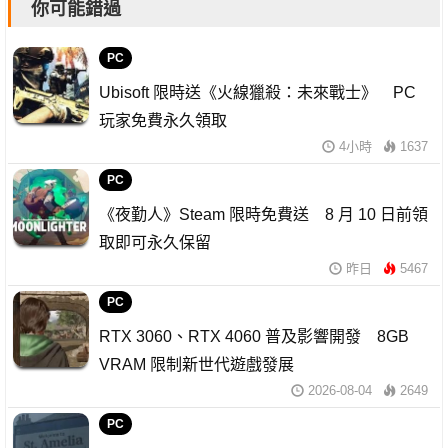
你可能錯過
PC
Ubisoft 限時送《火線獵殺：未來戰士》 PC
玩家免費永久領取
4小時
1637
PC
《夜勤人》Steam 限時免費送 8 月 10 日前領
取即可永久保留
昨日
5467
PC
RTX 3060、RTX 4060 普及影響開發 8GB
VRAM 限制新世代遊戲發展
2026-08-04
2649
PC