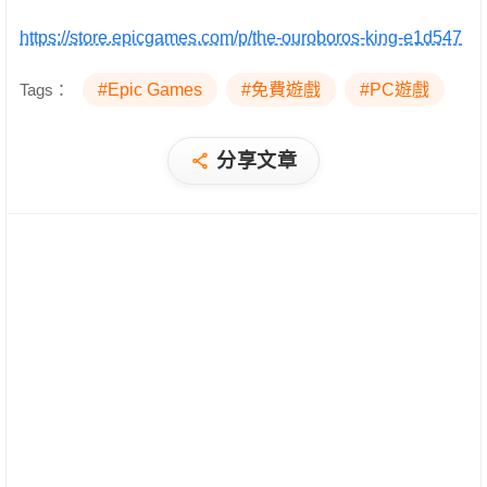
https://store.epicgames.com/p/the-ouroboros-king-e1d547
Tags：
#Epic Games
#免費遊戲
#PC遊戲
分享文章