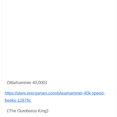
《Warhammer 40,000》
https://store.epicgames.com/p/warhammer-40k-speed-
freeks-12879c
《The Ouroboros King》