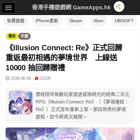
香港手機遊戲網 GameApps.hk
免費遊戲
iPhone更新
Steam
Xbox
UBISOFT
港台
手遊
《Illusion Connect: Re》正式回歸
重返最初相遇的夢境世界 上線送
10000 抽回歸贈禮
2026-06-08
13100
曾經陪伴無數玩家度過冒險時光的經典二次元
RPG《Illusion Connect: Re》（《夢境連結：
Re》）正式宣布重新上架。那段熟悉的夢境
旅程，如今將再次展開。