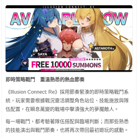
即時策略戰鬥 重溫熟悉的熱血節奏
《Illusion Connect: Re》採用節奏緊湊的即時策略戰鬥系
統，玩家需要根據戰況靈活調整角色站位、技能施放與隊
伍配置，在瞬息萬變的戰場中擊潰強大的夢魘敵人。
每一場戰鬥，都考驗著隊伍搭配與臨場判斷；而那些熟悉
的技能演出與戰鬥節奏，也將再次帶回最初遊玩的感動。