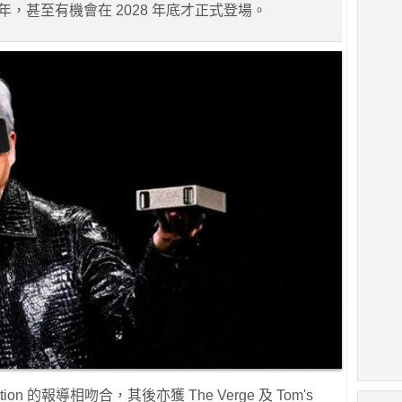
8 年，甚至有機會在 2028 年底才正式登場。
ion 的報導相吻合，其後亦獲 The Verge 及 Tom's