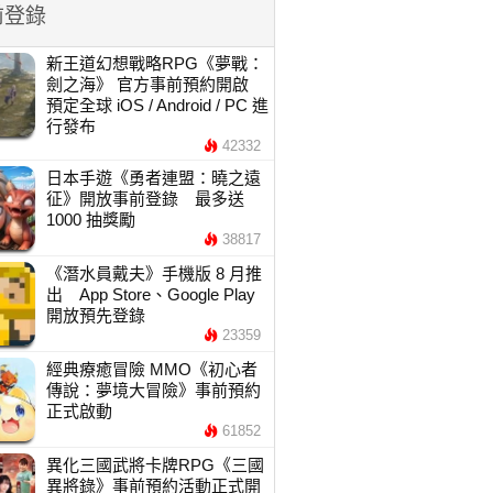
前登錄
新王道幻想戰略RPG《夢戰：
劍之海》 官方事前預約開啟
預定全球 iOS / Android / PC 進
行發布
42332
日本手遊《勇者連盟：曉之遠
征》開放事前登錄 最多送
1000 抽獎勵
38817
《潛水員戴夫》手機版 8 月推
出 App Store、Google Play
開放預先登錄
23359
經典療癒冒險 MMO《初心者
傳說：夢境大冒險》事前預約
正式啟動
61852
異化三國武將卡牌RPG《三國
異將錄》事前預約活動正式開