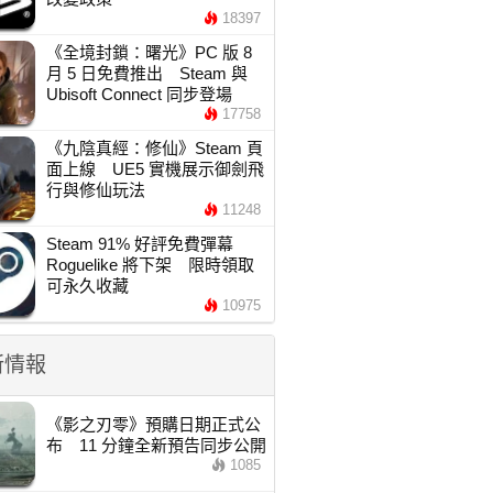
18397
《全境封鎖：曙光》PC 版 8
月 5 日免費推出 Steam 與
Ubisoft Connect 同步登場
17758
《九陰真經：修仙》Steam 頁
面上線 UE5 實機展示御劍飛
行與修仙玩法
11248
Steam 91% 好評免費彈幕
Roguelike 將下架 限時領取
可永久收藏
10975
新情報
《影之刃零》預購日期正式公
布 11 分鐘全新預告同步公開
1085