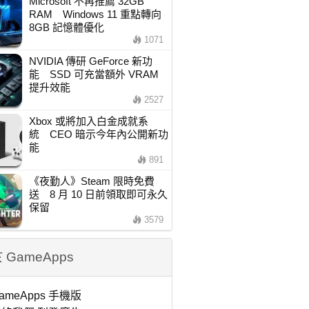
Microsoft 不再推薦 32GB
RAM Windows 11 重點轉向
8GB 記憶體優化
1071
NVIDIA 傳研 GeForce 新功
能 SSD 可充當額外 VRAM
提升效能
2527
Xbox 或將加入白金成就系
統 CEO 暗示今年內公開新功
能
891
《夜勤人》Steam 限時免費
送 8 月 10 日前領取即可永久
保留
3579
 GameApps
ameApps 手機版