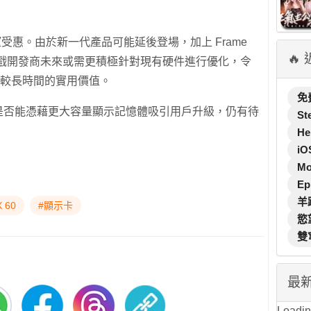
望受惠。由於新一代產品可能延後登場，加上 Frame
🔥
爭力，遊戲開發商未來或需更積極針對現有硬件進行優化，令
 系列維持較長時間的實用價值。
免
r 系列是否能憑藉更大容量顯示記憶體吸引用戶升級，仍有待
St
He
iO
M
Ep
羊
 60
#顯示卡
慾
雙
最
Loading