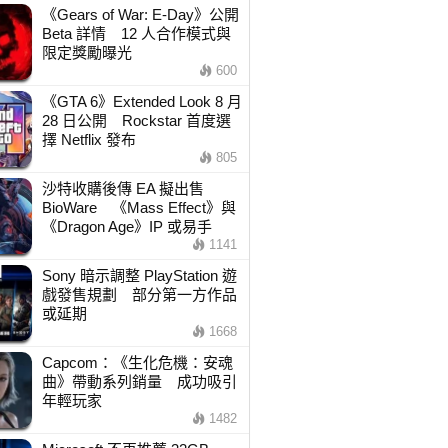
《Gears of War: E-Day》公開
Beta 詳情 12 人合作模式與
限定獎勵曝光
600
《GTA 6》Extended Look 8 月
28 日公開 Rockstar 首度選
擇 Netflix 發布
805
沙特收購後傳 EA 擬出售
BioWare 《Mass Effect》與
《Dragon Age》IP 或易手
1141
Sony 暗示調整 PlayStation 遊
戲發售規劃 部分第一方作品
或延期
1668
Capcom：《生化危機：安魂
曲》帶動系列銷量 成功吸引
年輕玩家
1482