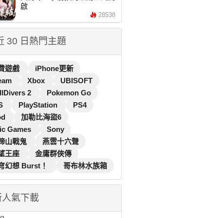
啟
28538
 近 30 日熱門主題
費遊戲
iPhone更新
eam
Xbox
UBISOFT
llDivers 2
Pokemon Go
S
PlayStation
PS4
od
加勒比海盜6
ic Games
Sony
蹄山戰鬼
燕雲十六聲
望王座
金庸群俠傳
穹幻想 Burst！
哥布林水族箱
新人氣下載
...