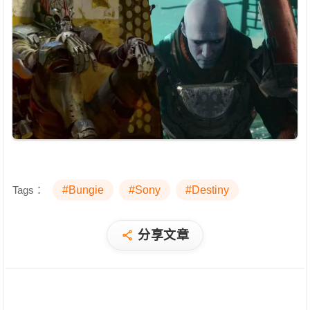
Tags：
#Bungie
#Sony
#Destiny
分享文章