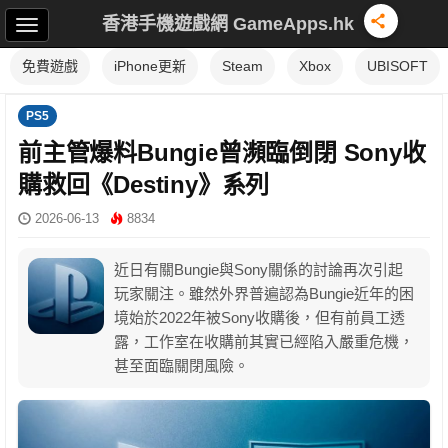
香港手機遊戲網 GameApps.hk
免費遊戲
iPhone更新
Steam
Xbox
UBISOFT
PS5
前主管爆料Bungie曾瀕臨倒閉 Sony收
購救回《Destiny》系列
2026-06-13
8834
近日有關Bungie與Sony關係的討論再次引起
玩家關注。雖然外界普遍認為Bungie近年的困
境始於2022年被Sony收購後，但有前員工透
露，工作室在收購前其實已經陷入嚴重危機，
甚至面臨關閉風險。