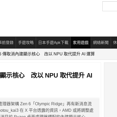
搜
尋
事前登錄
手遊攻略
日本手遊Apk下載
家用遊戲
網絡新聞
休
n 6 傳取消內建顯示核心 改以 NPU 取代提升 AI 運算
建顯示核心 改以 NPU 取代提升 AI
理器架構 Zen 6「Olympic Ridge」再有新消息流
tou_kai3 在 X 平台透露的資訊，AMD 或將調整處
消目前 Ryzen 桌面處理器標配的內建顯示核心