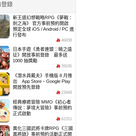
前登錄
新王道幻想戰略RPG《夢戰：
劍之海》 官方事前預約開啟
預定全球 iOS / Android / PC 進
行發布
46838
日本手遊《勇者連盟：曉之遠
征》開放事前登錄 最多送
1000 抽獎勵
39245
《潛水員戴夫》手機版 8 月推
出 App Store、Google Play
開放預先登錄
23949
經典療癒冒險 MMO《初心者
傳說：夢境大冒險》事前預約
正式啟動
62251
異化三國武將卡牌RPG《三國
異將錄》事前預約活動正式開