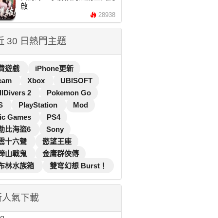
啟
28938
 近 30 日熱門主題
費遊戲
iPhone更新
eam
Xbox
UBISOFT
llDivers 2
Pokemon Go
S
PlayStation
Mod
ic Games
PS4
勒比海盜6
Sony
雲十六聲
慾望王座
蹄山戰鬼
金庸群俠傳
布林水族箱
雙穹幻想 Burst！
新人氣下載
...