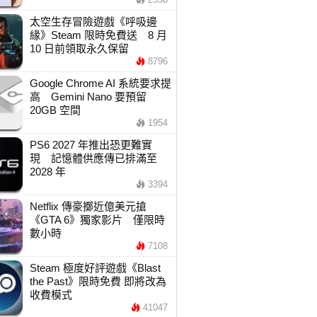
太空生存冒險遊戲《呼吸邊
緣》Steam 限時免費送 8 月
10 日前領取永久保留
8796
Google Chrome AI 系統要求提
高 Gemini Nano 要預留
20GB 空間
1954
PS6 2027 年推出恐更難實
現 記憶體供應傳已排滿至
2028 年
3394
Netflix 傳豪擲近億美元搶
《GTA 6》獨家影片 僅限時
數小時
7108
Steam 極度好評遊戲《Blast
the Past》限時免費 即將改為
收費模式
41047