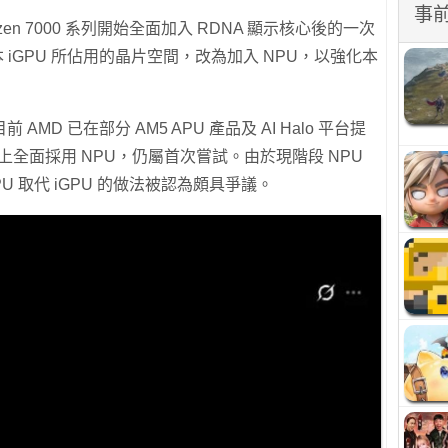
事
zen 7000 系列開始全面加入 RDNA 顯示核心後的一次
本 iGPU 所佔用的晶片空間，改為加入 NPU，以強化本
D 已在部分 AM5 APU 產品及 AI Halo 平台提
U 上全面採用 NPU，仍屬首次嘗試。由於現階段 NPU
 取代 iGPU 的做法被認為頗具爭議。