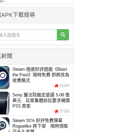
APK下載搜尋
氣新聞
Steam 極度好評遊戲《Blast
the Past》限時免費 即將改為
收費模式
41047
Sony 獲法院裁定退還 5.08 億
美元 玩家集體訴訟要求補償
PS5 買家
37342
Steam 91% 好評免費彈幕
Roguelike 將下架 限時領取
可永久收藏