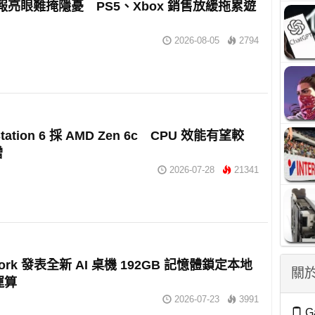
財報亮眼難掩隱憂 PS5、Xbox 銷售放緩拖累遊
2026-08-05
2794
Station 6 採 AMD Zen 6c CPU 效能有望較
增
2026-07-28
21341
work 發表全新 AI 桌機 192GB 記憶體鎖定本地
關於
運算
2026-07-23
3991
G