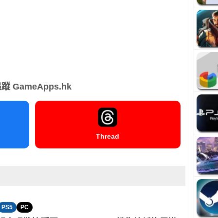
蹤 GameApps.hk
Thread
PS5
PC