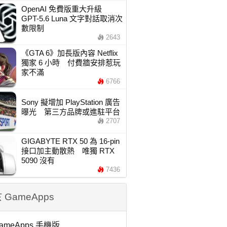
OpenAI 免費版重大升級
GPT-5.6 Luna 文字對話取消次
數限制
2643
《GTA 6》加長版內容 Netflix
獨家 6 小時 付費牆安排惹玩
家不滿
6766
Sony 擬增加 PlayStation 廣告
曝光 第三方品牌或進駐平台
2707
GIGABYTE RTX 50 為 16-pin
接口加主動散熱 唯獨 RTX
5090 沒有
7436
 GameApps
ameApps 手機版