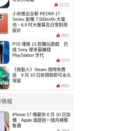
11722
小米推出全新 REDMI 17
Series 配備 7,500mAh 大電
池、6.9 吋大螢幕及日常耐用
設計
9927
PS5 僅推 13 款獨佔遊戲 仍
成 Sony 歷來最賺錢
PlayStation 世代
9373
《夜勤人》Steam 限時免費
送 8 月 10 日前領取即可永久
保留
8950
新情報
iPhone 17 傳最快 8 月 10 日加
價 Apple 或提前一個月調整
售價
2558