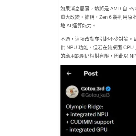
如果消息屬實，這將是 AMD 自 Ry
重大改變。據稱，Zen 6 將利用原
地 AI 運算能力。
不過，這項改動亦引起不少討論。目前 AM
供 NPU 功能，但若在純桌面 CP
的應用範圍仍相對有限，因此以 NPU