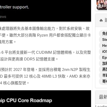
🔥
味處理器將失去基本圖像輸出能力，對於系統安裝、故
免
便。雖然大部分高階 Ryzen 用戶都會搭配獨立顯示卡
St
的備用方案。
He
iO
n 6 平台將支援新一代 CUDIMM 記憶體規格，以及完整
Ep
 I/O 設計與更高速 DDR5 記憶體支援。
加
燕
預計於 2027 年登場，並採用台積電 2nm N2P 製程生
羊
 最多可提供 12 核心及 48MB L3 快取，AMD 未來亦
哥
24 核心旗艦型號。
最
Loading