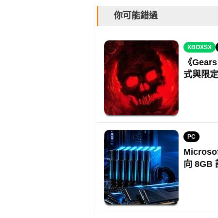
你可能錯過
XBOXSX
《Gears
式與限
PC
Micros
向 8GB