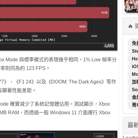
🔥
免
St
He
，Xbox Mode 與標準模式的表現幾乎相同，1% Low 幀率分
iO
均幀率則同為約 123 FPS。
M
加
77》、《F1 24》以及《DOOM: The Dark Ages》等作
So
有顯著性能差距。
金
Mode 確實減少了系統記憶體佔用。測試顯示，Xbox
哥
493MB RAM，而透過一般 Windows 11 介面運行 Xbox
最
Loading