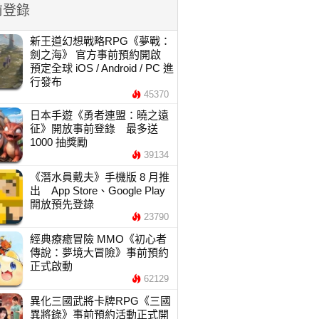
前登錄
新王道幻想戰略RPG《夢戰：
劍之海》 官方事前預約開啟
預定全球 iOS / Android / PC 進
行發布
45370
日本手遊《勇者連盟：曉之遠
征》開放事前登錄 最多送
1000 抽獎勵
39134
《潛水員戴夫》手機版 8 月推
出 App Store、Google Play
開放預先登錄
23790
經典療癒冒險 MMO《初心者
傳說：夢境大冒險》事前預約
正式啟動
62129
異化三國武將卡牌RPG《三國
異將錄》事前預約活動正式開