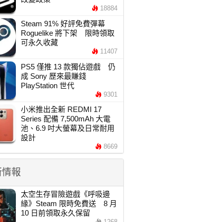
18884
Steam 91% 好評免費彈幕
Roguelike 將下架 限時領取
可永久收藏
11407
PS5 僅推 13 款獨佔遊戲 仍
成 Sony 歷來最賺錢
PlayStation 世代
9301
小米推出全新 REDMI 17
Series 配備 7,500mAh 大電
池、6.9 吋大螢幕及日常耐用
設計
8669
新情報
太空生存冒險遊戲《呼吸邊
緣》Steam 限時免費送 8 月
10 日前領取永久保留
1268