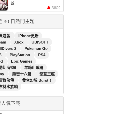
啟
28829
 近 30 日熱門主題
費遊戲
iPhone更新
eam
Xbox
UBISOFT
llDivers 2
Pokemon Go
S
PlayStation
PS4
od
Epic Games
勒比海盜6
羊蹄山戰鬼
ny
燕雲十六聲
慾望王座
庸群俠傳
雙穹幻想 Burst！
布林水族箱
新人氣下載
...