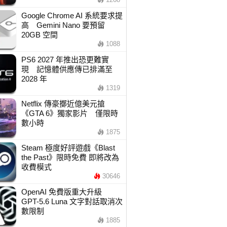
Google Chrome AI 系統要求提
高 Gemini Nano 要預留
20GB 空間
1088
PS6 2027 年推出恐更難實
現 記憶體供應傳已排滿至
2028 年
1319
Netflix 傳豪擲近億美元搶
《GTA 6》獨家影片 僅限時
數小時
1875
Steam 極度好評遊戲《Blast
the Past》限時免費 即將改為
收費模式
30646
OpenAI 免費版重大升級
GPT-5.6 Luna 文字對話取消次
數限制
1885