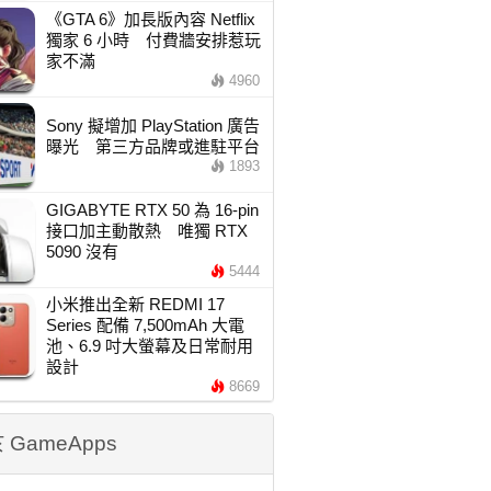
《GTA 6》加長版內容 Netflix
獨家 6 小時 付費牆安排惹玩
家不滿
4960
Sony 擬增加 PlayStation 廣告
曝光 第三方品牌或進駐平台
1893
GIGABYTE RTX 50 為 16-pin
接口加主動散熱 唯獨 RTX
5090 沒有
5444
小米推出全新 REDMI 17
Series 配備 7,500mAh 大電
池、6.9 吋大螢幕及日常耐用
設計
8669
 GameApps