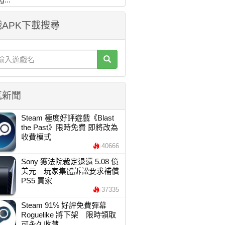
APK下載搜尋
氣新聞
Steam 極度好評遊戲《Blast
the Past》限時免費 即將改為
收費模式
40666
Sony 獲法院裁定退還 5.08 億
美元 玩家集體訴訟要求補償
PS5 買家
37335
Steam 91% 好評免費彈幕
Roguelike 將下架 限時領取
可永久收藏