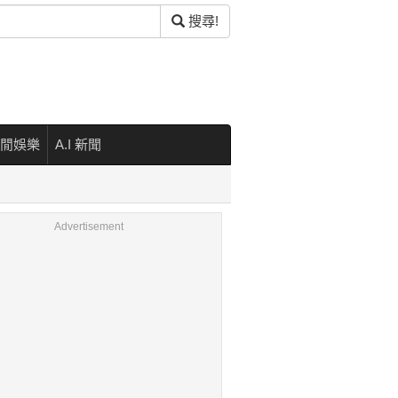
搜尋!
閒娛樂
A.I 新聞
Advertisement