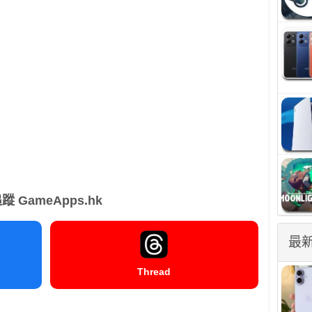
蹤 GameApps.hk
最
Thread