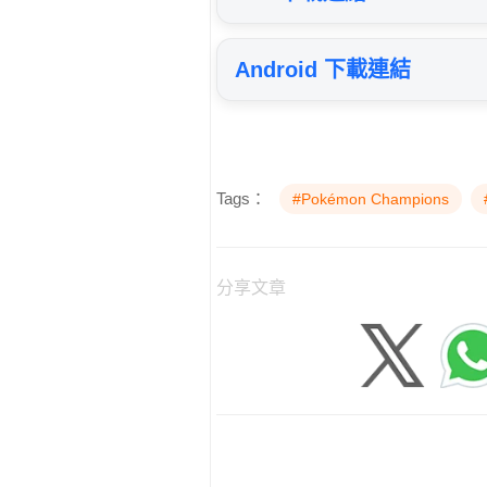
Android 下載連結
Tags：
#Pokémon Champions
分享文章