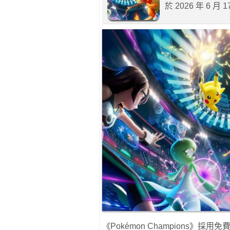
於 2026 年 6 月 
《Pokémon Champions》採用免