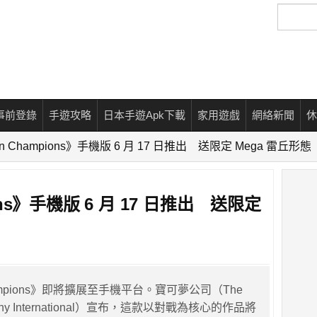
搜
尋
事前登錄
手遊攻略
日本手遊Apk下載
家用遊戲
網絡新聞
休
n Champions》手機版 6 月 17 日推出 送限定 Mega 雷丘形態
ions》手機版 6 月 17 日推出 送限定
hampions》即將擴展至手機平台。寶可夢公司（The
pany International）宣布，這款以對戰為核心的作品將