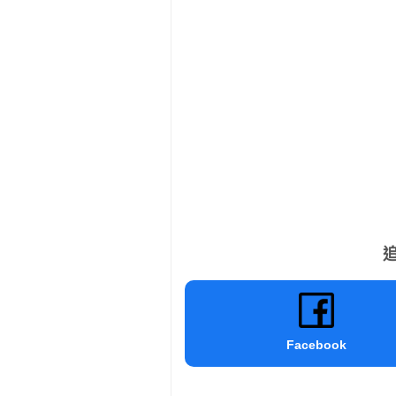
追
Facebook