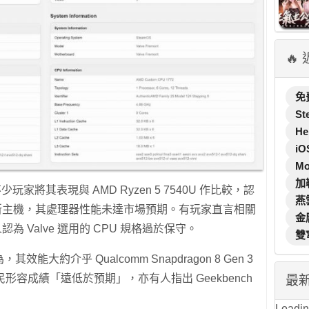
🔥
免
St
He
iO
M
加
論區，不少玩家將其表現與 AMD Ryzen 5 7540U 作比較，認
燕
出的新主機，其處理器性能未達市場預期。有玩家直言相關
金
為 Valve 選用的 CPU 規格過於保守。
雙
大約介乎 Qualcomm Snapdragon 8 Gen 3
之間。有網民形容成績「遠低於預期」，亦有人指出 Geekbench
最
Loading