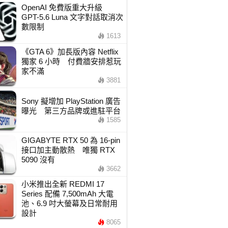
OpenAI 免費版重大升級
GPT-5.6 Luna 文字對話取消次
數限制
1613
《GTA 6》加長版內容 Netflix
獨家 6 小時 付費牆安排惹玩
家不滿
3881
Sony 擬增加 PlayStation 廣告
曝光 第三方品牌或進駐平台
1585
GIGABYTE RTX 50 為 16-pin
接口加主動散熱 唯獨 RTX
5090 沒有
3662
小米推出全新 REDMI 17
Series 配備 7,500mAh 大電
池、6.9 吋大螢幕及日常耐用
設計
8065