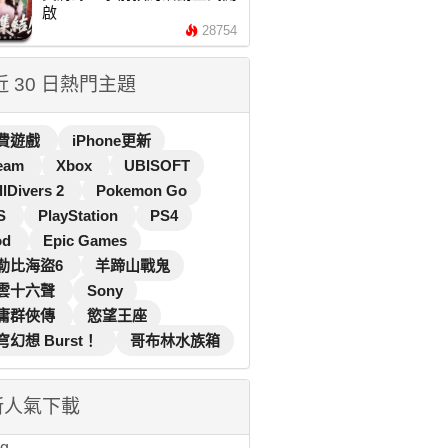
啟
28754
 近 30 日熱門主題
費遊戲
iPhone更新
eam
Xbox
UBISOFT
llDivers 2
Pokemon Go
S
PlayStation
PS4
od
Epic Games
勒比海盜6
羊蹄山戰鬼
雲十六聲
Sony
庸群俠傳
慾望王座
穹幻想 Burst！
哥布林水族箱
新人氣下載
...