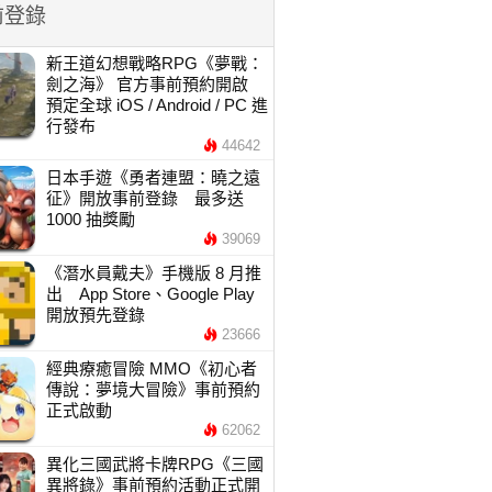
前登錄
新王道幻想戰略RPG《夢戰：
劍之海》 官方事前預約開啟
預定全球 iOS / Android / PC 進
行發布
44642
日本手遊《勇者連盟：曉之遠
征》開放事前登錄 最多送
1000 抽獎勵
39069
《潛水員戴夫》手機版 8 月推
出 App Store、Google Play
開放預先登錄
23666
經典療癒冒險 MMO《初心者
傳說：夢境大冒險》事前預約
正式啟動
62062
異化三國武將卡牌RPG《三國
異將錄》事前預約活動正式開