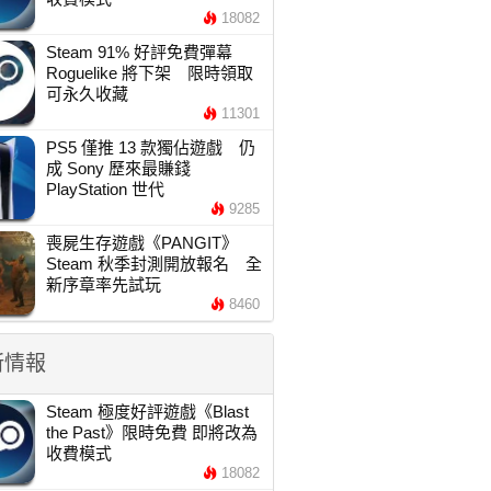
18082
Steam 91% 好評免費彈幕
Roguelike 將下架 限時領取
可永久收藏
11301
PS5 僅推 13 款獨佔遊戲 仍
成 Sony 歷來最賺錢
PlayStation 世代
9285
喪屍生存遊戲《PANGIT》
Steam 秋季封測開放報名 全
新序章率先試玩
8460
新情報
Steam 極度好評遊戲《Blast
the Past》限時免費 即將改為
收費模式
18082