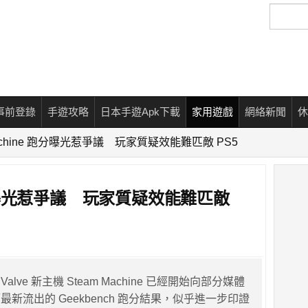
搜
尋
事前登錄
手遊攻略
日本手遊Apk下載
家用遊戲
網絡新聞
休
Machine 跑分曝光惹爭議 玩家質疑效能難匹敵 PS5
 跑分曝光惹爭議 玩家質疑效能難匹敵
lve 新主機 Steam Machine 已經開始向部分媒體
新流出的 Geekbench 跑分結果，似乎進一步印證