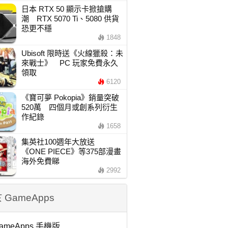
日本 RTX 50 顯示卡掀搶購
潮 RTX 5070 Ti、5080 供貨
恐更不穩
1848
Ubisoft 限時送《火線獵殺：未
來戰士》 PC 玩家免費永久
領取
6120
《寶可夢 Pokopia》銷量突破
520萬 四個月或創系列衍生
作紀錄
1658
集英社100週年大放送
《ONE PIECE》等375部漫畫
海外免費睇
2992
 GameApps
ameApps 手機版