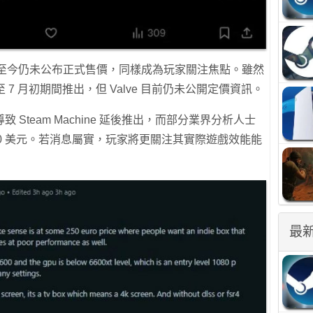
ine 至今仍未公布正式售價，同樣成為玩家關注焦點。雖然
 7 月初期間推出，但 Valve 目前仍未公開定價資訊。
致 Steam Machine 延後推出，而部分業界分析人士
00 美元。若消息屬實，玩家將更關注其實際遊戲效能能
最