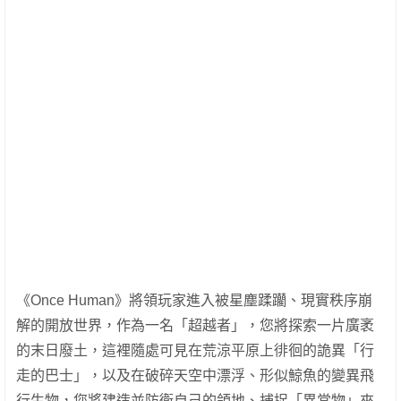
《Once Human》將領玩家進入被星塵蹂躪、現實秩序崩
解的開放世界，作為一名「超越者」，您將探索一片廣袤
的末日廢土，這裡隨處可見在荒涼平原上徘徊的詭異「行
走的巴士」，以及在破碎天空中漂浮、形似鯨魚的變異飛
行生物，您將建造並防衛自己的領地、捕捉「異常物」來