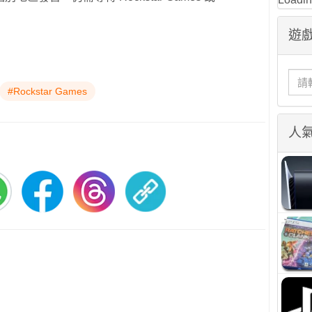
遊戲
#Rockstar Games
人