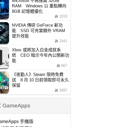
Microsoft 不再推薦 32GB
RAM Windows 11 重點轉向
8GB 記憶體優化
1019
NVIDIA 傳研 GeForce 新功
能 SSD 可充當額外 VRAM
提升效能
2441
Xbox 或將加入白金成就系
統 CEO 暗示今年內公開新功
能
867
《夜勤人》Steam 限時免費
送 8 月 10 日前領取即可永久
保留
3497
 GameApps
ameApps 手機版