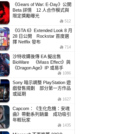
《Gears of War: E-Day》公開
Beta 詳情 12 人合作模式與
限定獎勵曝光
512
《GTA 6》Extended Look 8 月
28 日公開 Rockstar 首度選
擇 Netflix 發布
714
沙特收購後傳 EA 擬出售
BioWare 《Mass Effect》與
《Dragon Age》IP 或易手
1086
Sony 暗示調整 PlayStation 遊
戲發售規劃 部分第一方作品
或延期
1627
Capcom：《生化危機：安魂
曲》帶動系列銷量 成功吸引
年輕玩家
1435