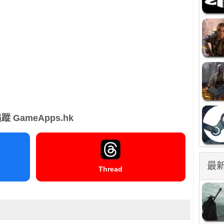
蹤 GameApps.hk
最
Thread