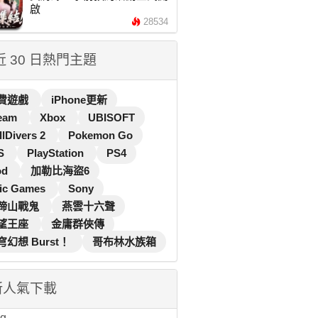
啟
28534
 近 30 日熱門主題
費遊戲
iPhone更新
eam
Xbox
UBISOFT
llDivers 2
Pokemon Go
S
PlayStation
PS4
od
加勒比海盜6
ic Games
Sony
蹄山戰鬼
燕雲十六聲
望王座
金庸群俠傳
穹幻想 Burst！
哥布林水族箱
新人氣下載
...