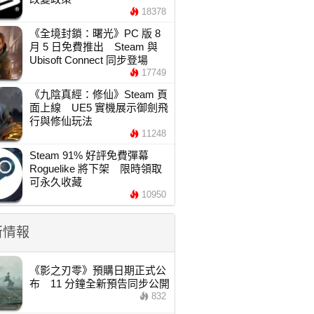
18378
《全境封鎖：曙光》PC 版 8
月 5 日免費推出 Steam 與
Ubisoft Connect 同步登場
17749
《九陰真經：修仙》Steam 頁
面上線 UE5 實機展示御劍飛
行與修仙玩法
11248
Steam 91% 好評免費彈幕
Roguelike 將下架 限時領取
可永久收藏
10950
新情報
《影之刃零》預購日期正式公
布 11 分鐘全新預告同步公開
832