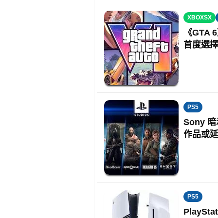
XBOXSX
《GTA 6
首度選擇 N
PS5
Sony 
作品或
PS5
PlayS