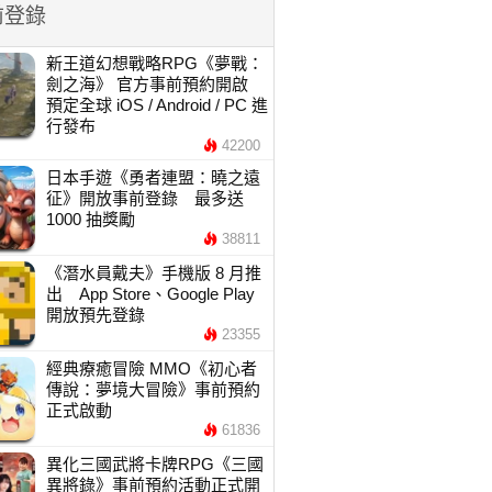
前登錄
新王道幻想戰略RPG《夢戰：
劍之海》 官方事前預約開啟
預定全球 iOS / Android / PC 進
行發布
42200
日本手遊《勇者連盟：曉之遠
征》開放事前登錄 最多送
1000 抽獎勵
38811
《潛水員戴夫》手機版 8 月推
出 App Store、Google Play
開放預先登錄
23355
經典療癒冒險 MMO《初心者
傳說：夢境大冒險》事前預約
正式啟動
61836
異化三國武將卡牌RPG《三國
異將錄》事前預約活動正式開