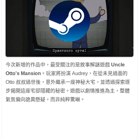
今次新增的作品中，最受關注的是敘事解謎遊戲
Uncle
Otto's Mansion
。玩家將扮演 Audrey，在從未見過面的
Otto 叔叔過世後，意外繼承一座神秘大宅，並透過探索逐
步揭開這座宅邸隱藏的秘密。遊戲以劇情推進為主，整體
氣氛偏向詭異懸疑，而非純粹驚嚇。