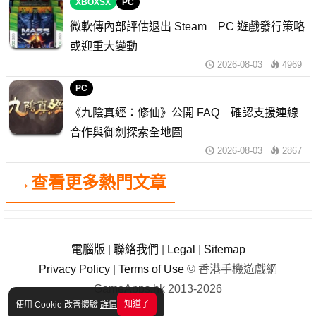
XBOXSX
PC
微軟傳內部評估退出 Steam PC 遊戲發行策略
或迎重大變動
2026-08-03
4969
PC
《九陰真經：修仙》公開 FAQ 確認支援連線
合作與御劍探索全地圖
2026-08-03
2867
→查看更多熱門文章
電腦版
|
聯絡我們
|
Legal
|
Sitemap
Privacy Policy
|
Terms of Use
© 香港手機遊戲網
GameApps.hk 2013-2026
知道了
使用 Cookie 改善體驗
詳情