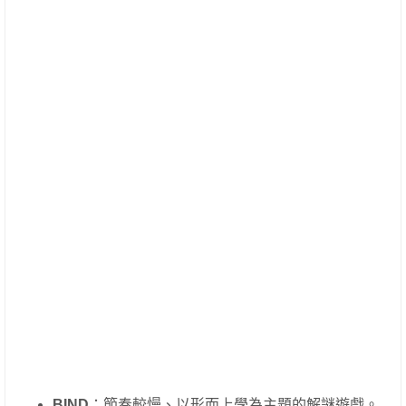
BIND
：節奏較慢、以形而上學為主題的解謎遊戲。