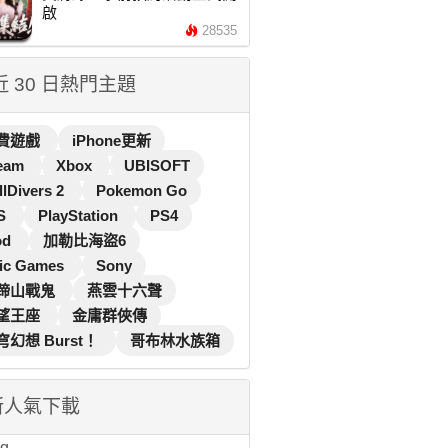
啟
28535
 近 30 日熱門主題
費遊戲
iPhone更新
eam
Xbox
UBISOFT
llDivers 2
Pokemon Go
S
PlayStation
PS4
od
加勒比海盜6
ic Games
Sony
蹄山戰鬼
燕雲十六聲
望王座
金庸群俠傳
穹幻想 Burst！
哥布林水族箱
新人氣下載
...