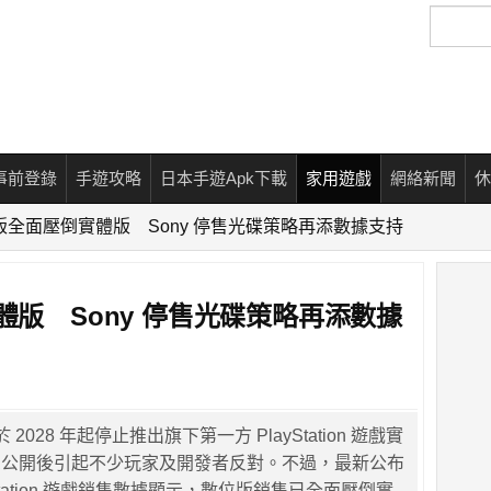
搜
尋
事前登錄
手遊攻略
日本手遊Apk下載
家用遊戲
網絡新聞
休
位版全面壓倒實體版 Sony 停售光碟策略再添數據支持
體版 Sony 停售光碟策略再添數據
 2028 年起停止推出旗下第一方 PlayStation 遊戲實
息公開後引起不少玩家及開發者反對。不過，最新公布
layStation 遊戲銷售數據顯示，數位版銷售已全面壓倒實