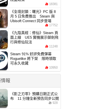
18381
《全境封鎖：曙光》PC 版 8
月 5 日免費推出 Steam 與
Ubisoft Connect 同步登場
17752
《九陰真經：修仙》Steam 頁
面上線 UE5 實機展示御劍飛
行與修仙玩法
11248
Steam 91% 好評免費彈幕
Roguelike 將下架 限時領取
可永久收藏
10950
新情報
《影之刃零》預購日期正式公
布 11 分鐘全新預告同步公開
928