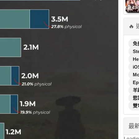
🔥
免
St
He
iO
M
Ep
羊
慾
雙
最
Loading