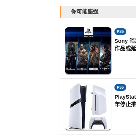
你可能錯過
PS5
Sony 
作品或
PS5
PlayS
年停止