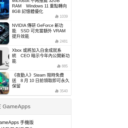
Microsoft 不再推薦 32GB
RAM Windows 11 重點轉向
8GB 記憶體優化
1039
NVIDIA 傳研 GeForce 新功
能 SSD 可充當額外 VRAM
提升效能
2481
Xbox 或將加入白金成就系
統 CEO 暗示今年內公開新功
能
885
《夜勤人》Steam 限時免費
送 8 月 10 日前領取即可永久
保留
3540
 GameApps
ameApps 手機版