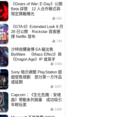
《Gears of War: E-Day》公開
Beta 詳情 12 人合作模式與
限定獎勵曝光
562
《GTA 6》Extended Look 8 月
28 日公開 Rockstar 首度選
擇 Netflix 發布
749
沙特收購後傳 EA 擬出售
BioWare 《Mass Effect》與
《Dragon Age》IP 或易手
1094
Sony 暗示調整 PlayStation 遊
戲發售規劃 部分第一方作品
或延期
1647
Capcom：《生化危機：安魂
曲》帶動系列銷量 成功吸引
年輕玩家
1466