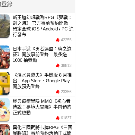
前登錄
新王道幻想戰略RPG《夢戰：
劍之海》 官方事前預約開啟
預定全球 iOS / Android / PC 進
行發布
42255
日本手遊《勇者連盟：曉之遠
征》開放事前登錄 最多送
1000 抽獎勵
38813
《潛水員戴夫》手機版 8 月推
出 App Store、Google Play
開放預先登錄
23356
經典療癒冒險 MMO《初心者
傳說：夢境大冒險》事前預約
正式啟動
61837
異化三國武將卡牌RPG《三國
異將錄》事前預約活動正式開