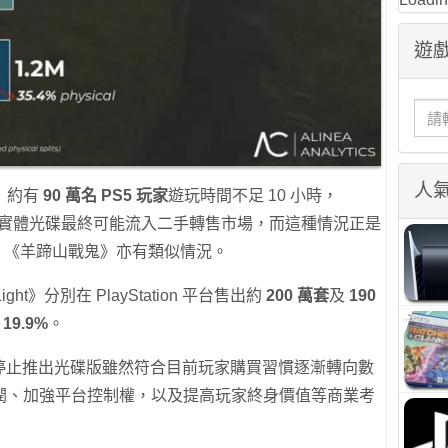
遊戲
人
》約有
90 萬名 PS5 玩家
遊玩時間不足 10 小時，
，這代表不少實體光碟最終可能流入二手轉售市場，而這種情況正是
的現象，《羊蹄山戰鬼》亦有類似情況。
ght》分別在 PlayStation 平台售出約
200 萬套
及
190
及
19.9%
。
出，Sony 停止推出光碟版雖然符合目前玩家購買習慣逐漸轉向數
潤、加強平台控制權，以及提高玩家終身價值等商業考