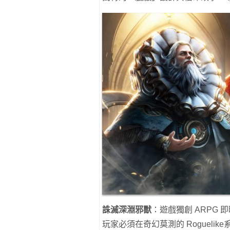
誅滅深淵邪獸
：遊戲獨創 ARPG
玩家必須在奇幻莫測的 Rogueli