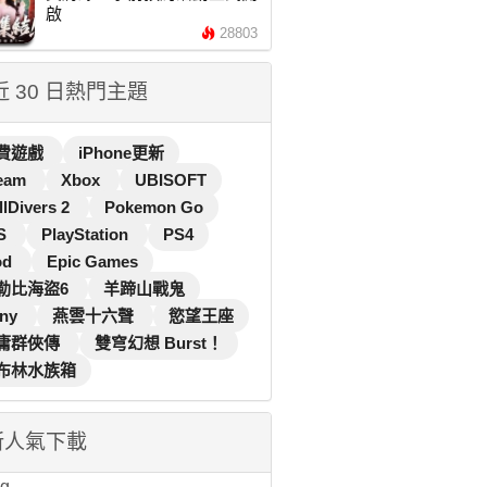
啟
28803
 近 30 日熱門主題
費遊戲
iPhone更新
eam
Xbox
UBISOFT
llDivers 2
Pokemon Go
S
PlayStation
PS4
od
Epic Games
勒比海盜6
羊蹄山戰鬼
ny
燕雲十六聲
慾望王座
庸群俠傳
雙穹幻想 Burst！
布林水族箱
新人氣下載
...