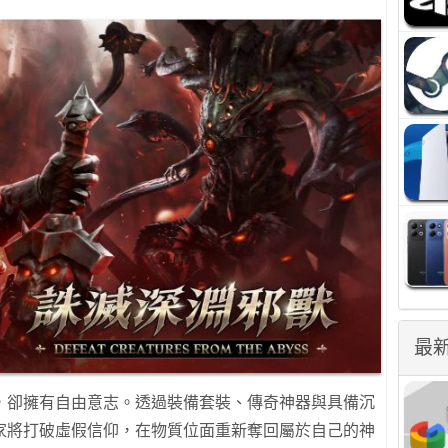
最
，卻擁有自由意志。透過裝備套裝、傳奇神器與具備沉
家將打破虛假信仰，在物質位面重新奪回屬於自己的神