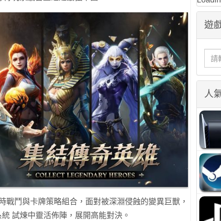
遊戲
人
 即時戰鬥與卡牌策略組合，面對被深淵侵蝕的變異巨獸，
ke系統 試煉中靈活佈陣，展開高能對決。