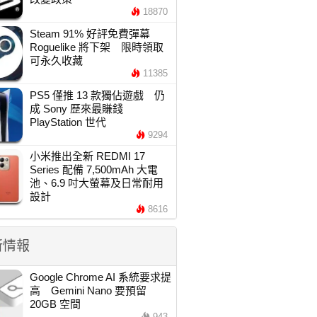
18870
Steam 91% 好評免費彈幕
Roguelike 將下架 限時領取
可永久收藏
11385
PS5 僅推 13 款獨佔遊戲 仍
成 Sony 歷來最賺錢
PlayStation 世代
9294
小米推出全新 REDMI 17
Series 配備 7,500mAh 大電
池、6.9 吋大螢幕及日常耐用
設計
8616
新情報
Google Chrome AI 系統要求提
高 Gemini Nano 要預留
20GB 空間
943