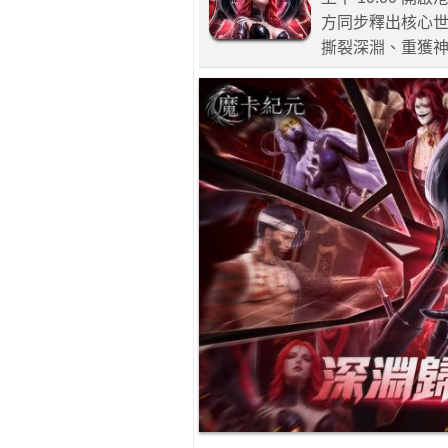
方同步釋出核心
撕裂深淵、重獲