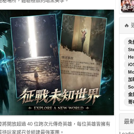
詭秘場所，體驗極致的暗黑美學。
🔥
免
St
He
iO
M
加
So
金
哥
最
將開放超過 40 位跨次元傳奇英雄，每位英雄皆擁有
等待玩家感召並組建最強軍團。
Loading