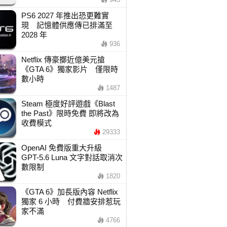
PS6 2027 年推出恐更難實
現 記憶體供應傳已排滿至
2028 年
936
Netflix 傳豪擲近億美元搶
《GTA 6》獨家影片 僅限時
數小時
1487
Steam 極度好評遊戲《Blast
the Past》限時免費 即將改為
收費模式
29333
OpenAI 免費版重大升級
GPT-5.6 Luna 文字對話取消次
數限制
1820
《GTA 6》加長版內容 Netflix
獨家 6 小時 付費牆安排惹玩
家不滿
4766