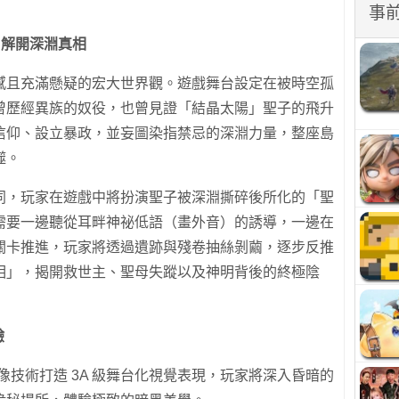
事
」解開深淵真相
感且充滿懸疑的宏大世界觀。遊戲舞台設定在被時空孤
曾歷經異族的奴役，也曾見證「結晶太陽」聖子的飛升
信仰、設立暴政，並妄圖染指禁忌的深淵力量，整座島
噬。
同，玩家在遊戲中將扮演聖子被深淵撕碎後所化的「聖
需要一邊聽從耳畔神祕低語（畫外音）的誘導，一邊在
關卡推進，玩家將透過遺跡與殘卷抽絲剝繭，逐步反推
相」，揭開救世主、聖母失蹤以及神明背後的終極陰
驗
像技術打造 3A 級舞台化視覺表現，玩家將深入昏暗的