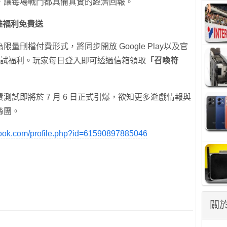
，讓每場戰鬥都具備真實的經濟回報。
雄福利免費送
刪檔付費形式，將同步開放 Google Play以及官
的測試福利。玩家每日登入即可透過信箱領取
「召喚符
試即將於 7 月 6 日正式引爆，欲知更多遊戲情報與
絲團。
book.com/profile.php?id=61590897885046
關於