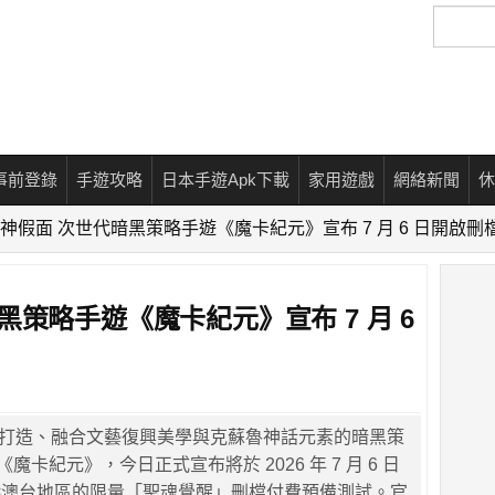
搜
尋
事前登錄
手遊攻略
日本手遊Apk下載
家用遊戲
網絡新聞
休
神假面 次世代暗黑策略手遊《魔卡紀元》宣布 7 月 6 日開啟刪
黑策略手遊《魔卡紀元》宣布 7 月 6
技術打造、融合文藝復興美學與克蘇魯神話元素的暗黑策
《魔卡紀元》，今日正式宣布將於 2026 年 7 月 6 日
 開啟港澳台地區的限量「聖魂覺醒」刪檔付費預備測試。官