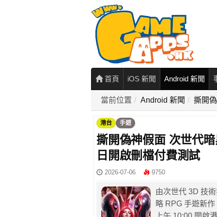
首頁
iOS 新聞
Android 新聞
當前位置
Android 新聞
撕開偽
港台
手遊
撕開偽神假面 次世代暗
日開啟刪檔付費測試
2026-07-06
9750
由次世代 3D 
略 RPG 手遊新作
上午 10:00