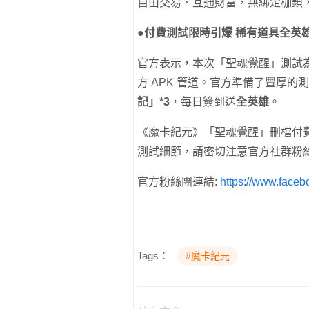
自由交易、互通財富，無綁定枷鎖
●
付費測試限時引爆
稀有道具全英
官方表示，本次「聖魂覺醒」測試為限量
方 APK 管道。官方準備了豐厚
記」
*3
，每日簽到送
全英雄
。
《魔卡紀元》「聖魂覺醒」刪檔付費測
測試細節，請密切注意官方社群粉
官方粉絲團連結:
https://www.face
Tags：
#魔卡紀元