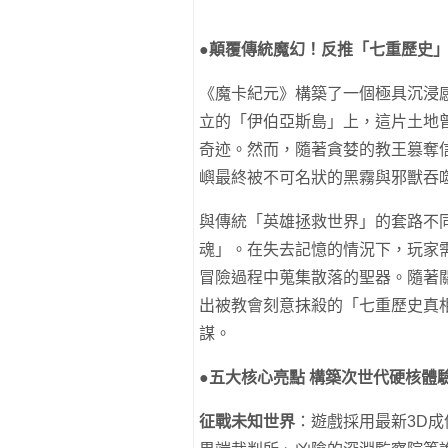
●
顛覆傳統魔幻！反推「七重歷史
《魔卡紀元》構築了一個極具沉浸
立的「伊伯亞斯島」上，這片土地
奇迹。然而，隨著貪婪的教王篡奪
嶼最終被不可名狀的黑霧與邪獸吞
與傳統「英雄拯救世界」的套路不
魂」。在失去記憶的情況下，玩家
冒險過程中蒐集散落的聖器。隨著
出被教會刻意抹殺的「七重歷史真
謀。
●
五大核心亮點
構築次世代硬核體
征戰未知世界
：遊戲採用最新3D成