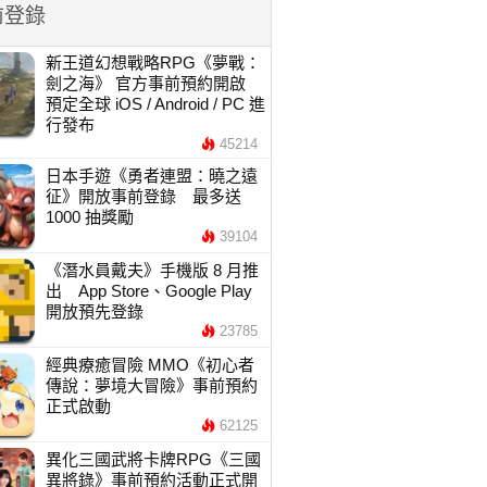
前登錄
新王道幻想戰略RPG《夢戰：
劍之海》 官方事前預約開啟
預定全球 iOS / Android / PC 進
行發布
45214
日本手遊《勇者連盟：曉之遠
征》開放事前登錄 最多送
1000 抽獎勵
39104
《潛水員戴夫》手機版 8 月推
出 App Store、Google Play
開放預先登錄
23785
經典療癒冒險 MMO《初心者
傳說：夢境大冒險》事前預約
正式啟動
62125
異化三國武將卡牌RPG《三國
異將錄》事前預約活動正式開