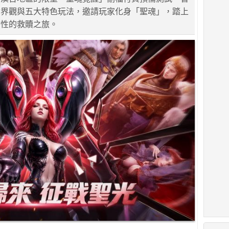
世界觀與五大特色玩法，邀請玩家化身「聖魂」，踏上
神性的救贖之旅。