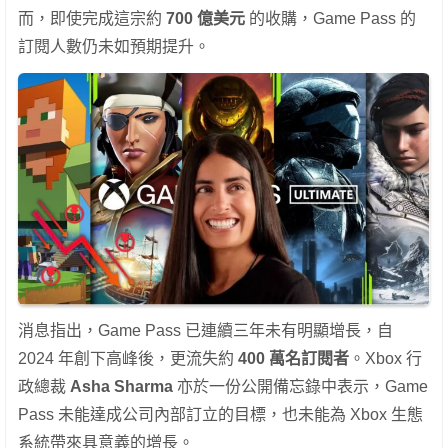
而，即使完成這宗約
700 億美元
的收購，Game Pass 的
訂閱人數仍未如預期提升。
消息指出，Game Pass 已連續三年未有明顯增長，自
2024 年創下高峰後，更流失約
400 萬名訂閱者
。Xbox 行
政總裁
Asha Sharma
亦於一份公開備忘錄中表示，Game
Pass 未能達成公司內部訂立的目標，也未能為 Xbox 生態
系統帶來具意義的增長。