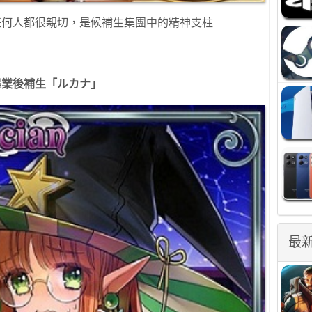
任何人都很親切，是候補生集團中的精神支柱
畢業後補生「ルカナ」
最