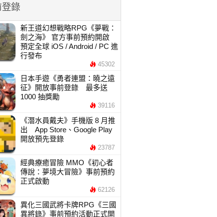
前登錄
新王道幻想戰略RPG《夢戰：
劍之海》 官方事前預約開啟
預定全球 iOS / Android / PC 進
行發布
45302
日本手遊《勇者連盟：曉之遠
征》開放事前登錄 最多送
1000 抽獎勵
39116
《潛水員戴夫》手機版 8 月推
出 App Store、Google Play
開放預先登錄
23787
經典療癒冒險 MMO《初心者
傳說：夢境大冒險》事前預約
正式啟動
62126
異化三國武將卡牌RPG《三國
異將錄》事前預約活動正式開