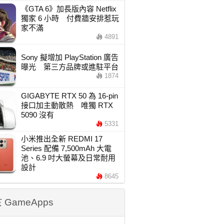
《GTA 6》加長版內容 Netflix
獨家 6 小時 付費牆安排惹玩
家不滿
4891
Sony 擬增加 PlayStation 廣告
曝光 第三方品牌或進駐平台
1874
GIGABYTE RTX 50 為 16-pin
接口加主動散熱 唯獨 RTX
5090 沒有
5331
小米推出全新 REDMI 17
Series 配備 7,500mAh 大電
池、6.9 吋大螢幕及日常耐用
設計
8645
 GameApps