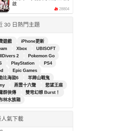
啟
28804
 近 30 日熱門主題
費遊戲
iPhone更新
eam
Xbox
UBISOFT
llDivers 2
Pokemon Go
S
PlayStation
PS4
od
Epic Games
勒比海盜6
羊蹄山戰鬼
ny
燕雲十六聲
慾望王座
庸群俠傳
雙穹幻想 Burst！
布林水族箱
新人氣下載
...