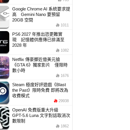
Google Chrome AI 系統要求提
高 Gemini Nano 要預留
20GB 空間
1011
PS6 2027 年推出恐更難實
現 記憶體供應傳已排滿至
2028 年
1082
Netflix 傳豪擲近億美元搶
《GTA 6》獨家影片 僅限時
數小時
1676
Steam 極度好評遊戲《Blast
the Past》限時免費 即將改為
收費模式
29938
OpenAI 免費版重大升級
GPT-5.6 Luna 文字對話取消次
數限制
1862