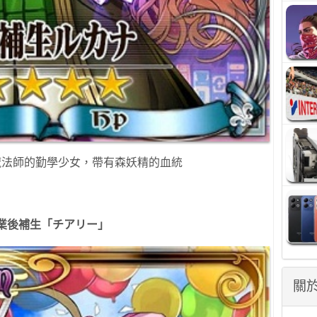
魔法師的勤學少女，帶有森妖精的血統
業後補生「チアリー」
關於