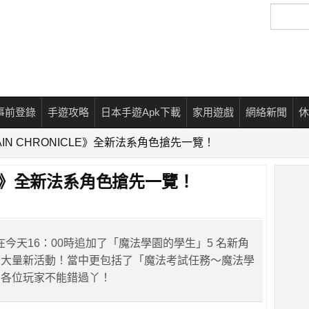
搜
尋
事前登錄
手遊攻略
日本手遊Apk下載
家用遊戲
網絡新聞
休
AIN CHRONICLE》全新法系角色搶先一覽！
CLE》全新法系角色搶先一覽！
rks 在今天16：00時追加了「魔法學園的學生」5 名新角
了大量新活動！當中更包括了「魔法考試任務～魔法學
！各位玩家不能錯過丫！