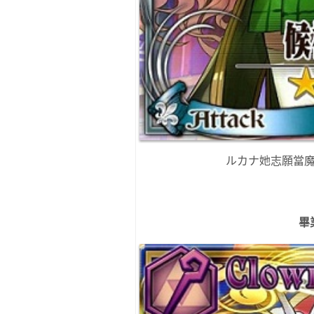
ルカナ她志願當
畢