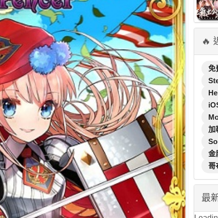
🔥
免
St
He
iO
M
加
So
金
哥
最
Loading