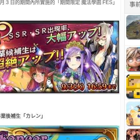
到 9 月 3 日的期間內所實施的「期間限定 魔法學園 FES」
事
畢業後補生「カレン」