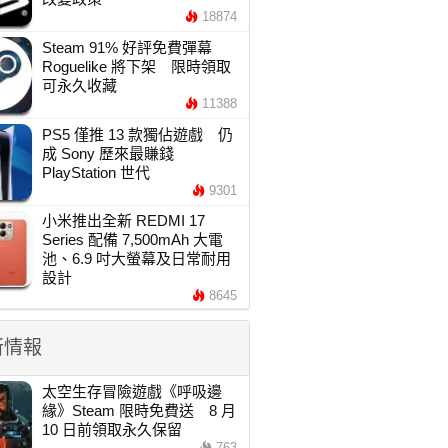
18874
Steam 91% 好評免費彈幕
Roguelike 將下架 限時領取
可永久收藏
11388
PS5 僅推 13 款獨佔遊戲 仍
成 Sony 歷來最賺錢
PlayStation 世代
9301
小米推出全新 REDMI 17
Series 配備 7,500mAh 大電
池、6.9 吋大螢幕及日常耐用
設計
8645
新情報
太空生存冒險遊戲《呼吸邊
緣》Steam 限時免費送 8 月
10 日前領取永久保留
763