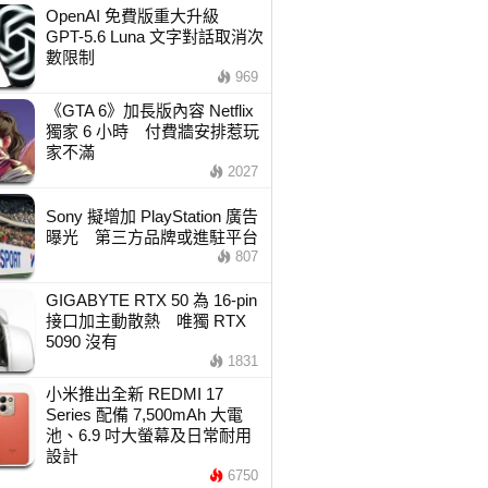
OpenAI 免費版重大升級
GPT-5.6 Luna 文字對話取消次
數限制
969
《GTA 6》加長版內容 Netflix
獨家 6 小時 付費牆安排惹玩
家不滿
2027
Sony 擬增加 PlayStation 廣告
曝光 第三方品牌或進駐平台
807
GIGABYTE RTX 50 為 16-pin
接口加主動散熱 唯獨 RTX
5090 沒有
1831
小米推出全新 REDMI 17
Series 配備 7,500mAh 大電
池、6.9 吋大螢幕及日常耐用
設計
6750