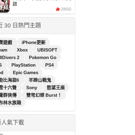
啟
28692
 近 30 日熱門主題
費遊戲
iPhone更新
eam
Xbox
UBISOFT
llDivers 2
Pokemon Go
S
PlayStation
PS4
od
Epic Games
勒比海盜6
羊蹄山戰鬼
雲十六聲
Sony
慾望王座
庸群俠傳
雙穹幻想 Burst！
布林水族箱
新人氣下載
...