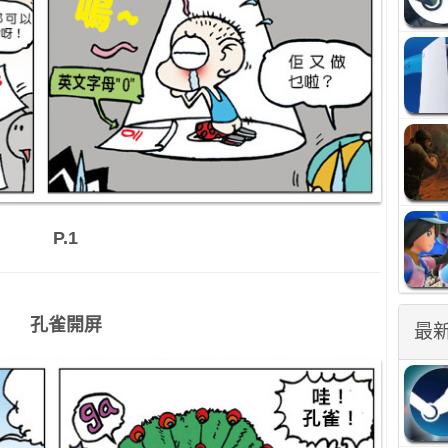
P.1
孔雀開屏
最