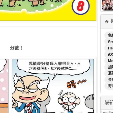
🔥
免
St
分數！
He
iO
M
加
燕
金
哥
最
Loading