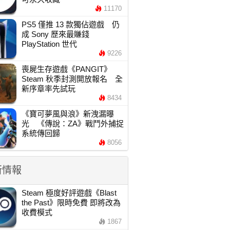
11170
PS5 僅推 13 款獨佔遊戲 仍
成 Sony 歷來最賺錢
PlayStation 世代
9226
喪屍生存遊戲《PANGIT》
Steam 秋季封測開放報名 全
新序章率先試玩
8434
《寶可夢風與浪》新洩漏曝
光 《傳說：ZA》戰鬥外捕捉
系統傳回歸
8056
新情報
Steam 極度好評遊戲《Blast
the Past》限時免費 即將改為
收費模式
1867