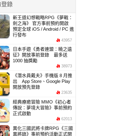
前登錄
新王道幻想戰略RPG《夢戰：
劍之海》 官方事前預約開啟
預定全球 iOS / Android / PC 進
行發布
43957
日本手遊《勇者連盟：曉之遠
征》開放事前登錄 最多送
1000 抽獎勵
38973
《潛水員戴夫》手機版 8 月推
出 App Store、Google Play
開放預先登錄
23635
經典療癒冒險 MMO《初心者
傳說：夢境大冒險》事前預約
正式啟動
62013
異化三國武將卡牌RPG《三國
異將錄》事前預約活動正式開