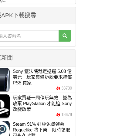
APK下載搜尋
氣新聞
Sony 獲法院裁定退還 5.08 億
美元 玩家集體訴訟要求補償
PS5 買家
33730
玩家質疑一周停玩無效 認為
放棄 PlayStation 才能迫 Sony
改變政策
18679
Steam 91% 好評免費彈幕
Roguelike 將下架 限時領取
可永久收藏