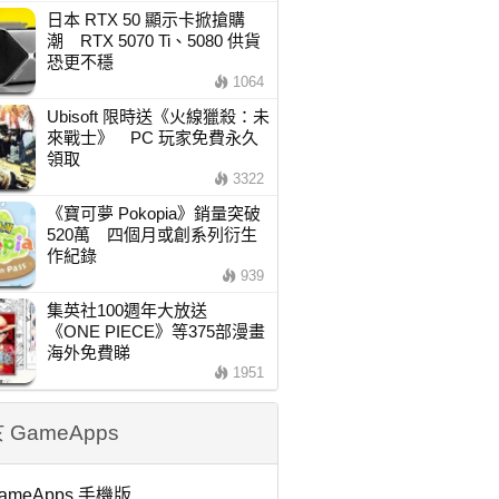
日本 RTX 50 顯示卡掀搶購
潮 RTX 5070 Ti、5080 供貨
恐更不穩
1064
Ubisoft 限時送《火線獵殺：未
來戰士》 PC 玩家免費永久
領取
3322
《寶可夢 Pokopia》銷量突破
520萬 四個月或創系列衍生
作紀錄
939
集英社100週年大放送
《ONE PIECE》等375部漫畫
海外免費睇
1951
 GameApps
ameApps 手機版