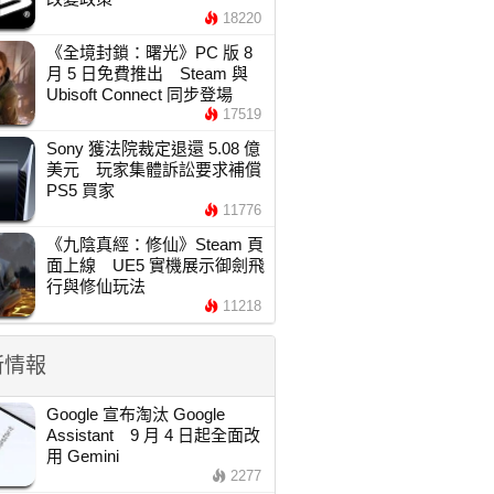
18220
《全境封鎖：曙光》PC 版 8
月 5 日免費推出 Steam 與
Ubisoft Connect 同步登場
17519
Sony 獲法院裁定退還 5.08 億
美元 玩家集體訴訟要求補償
PS5 買家
11776
《九陰真經：修仙》Steam 頁
面上線 UE5 實機展示御劍飛
行與修仙玩法
11218
新情報
Google 宣布淘汰 Google
Assistant 9 月 4 日起全面改
用 Gemini
2277