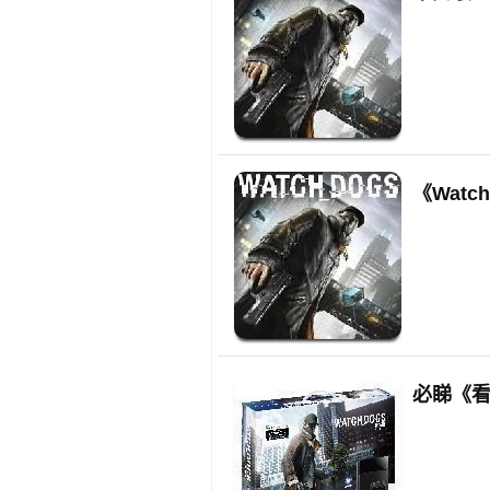
《Wat
必睇《看