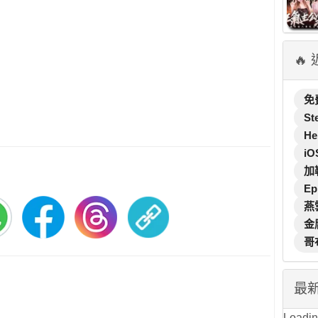
🔥
免
St
He
iO
加
Ep
燕
金
哥
最
Loading