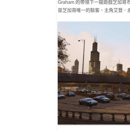
Graham 的帶領下一窺遊戲芝
是芝加哥唯一的駭客、主角艾登．