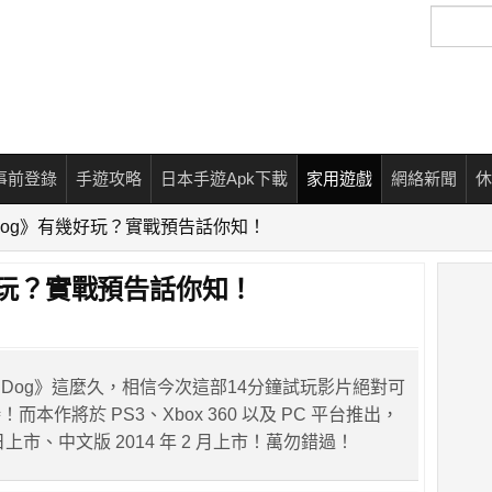
搜
尋
事前登錄
手遊攻略
日本手遊Apk下載
家用遊戲
網絡新聞
休
h Dog》有幾好玩？實戰預告話你知！
幾好玩？實戰預告話你知！
h Dog》這麼久，相信今次這部14分鐘試玩影片絕對可
本作將於 PS3、Xbox 360 以及 PC 平台推出，
1 日上市、中文版 2014 年 2 月上市！萬勿錯過！