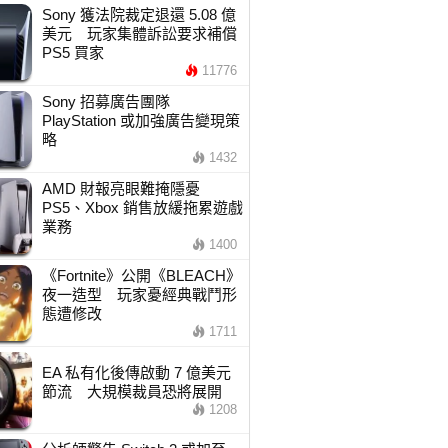
Sony 獲法院裁定退還 5.08 億
美元 玩家集體訴訟要求補償
PS5 買家
11776
Sony 招募廣告團隊
PlayStation 或加強廣告變現策
略
1432
AMD 財報亮眼難掩隱憂
PS5、Xbox 銷售放緩拖累遊戲
業務
1400
《Fortnite》公開《BLEACH》
夜一造型 玩家憂經典戰鬥形
態遭修改
1711
EA 私有化後傳啟動 7 億美元
節流 大規模裁員恐將展開
1208