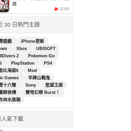
啟
28398
 近 30 日熱門主題
費遊戲
iPhone更新
eam
Xbox
UBISOFT
llDivers 2
Pokemon Go
S
PlayStation
PS4
勒比海盜6
Mod
ic Games
羊蹄山戰鬼
雲十六聲
Sony
慾望王座
庸群俠傳
雙穹幻想 Burst！
布林水族箱
新人氣下載
...