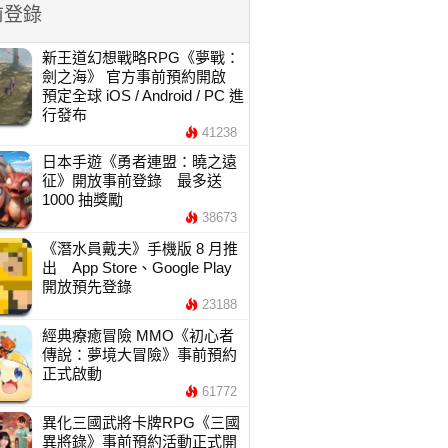
前登錄
新王道幻想戰略RPG《夢戰：
劍之海》 官方事前預約開啟
預定全球 iOS / Android / PC 進
行發布
41238
日本手遊《勇者連盟：曉之遠
征》開放事前登錄 最多送
1000 抽獎勵
38673
《潛水員戴夫》手機版 8 月推
出 App Store、Google Play
開放預先登錄
23188
經典療癒冒險 MMO《初心者
傳說：夢境大冒險》事前預約
正式啟動
61772
異化三國武將卡牌RPG《三國
異將錄》事前預約活動正式開