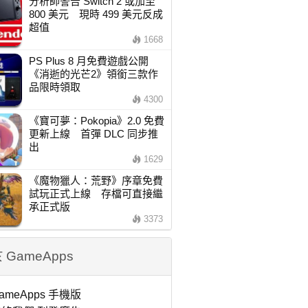
分析師警告 Switch 2 或加至
800 美元 現時 499 美元反成
超值
1668
PS Plus 8 月免費遊戲公開
《消逝的光芒2》領銜三款作
品限時領取
4300
《寶可夢：Pokopia》2.0 免費
更新上線 首彈 DLC 同步推
出
1629
《魔物獵人：荒野》序章免費
試玩正式上線 存檔可直接繼
承正式版
3373
 GameApps
ameApps 手機版