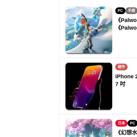
PC
手遊
《Palwo
《Palw
硬件
iPhon
7 吋
日本
PC
《幻想水