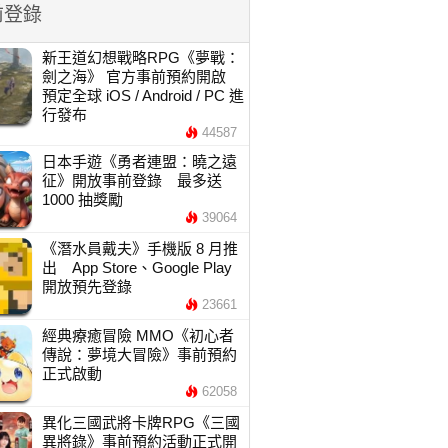
前登錄
新王道幻想戰略RPG《夢戰：
劍之海》 官方事前預約開啟
預定全球 iOS / Android / PC 進
行發布
44587
日本手遊《勇者連盟：曉之遠
征》開放事前登錄 最多送
1000 抽獎勵
39064
《潛水員戴夫》手機版 8 月推
出 App Store、Google Play
開放預先登錄
23661
經典療癒冒險 MMO《初心者
傳說：夢境大冒險》事前預約
正式啟動
62058
異化三國武將卡牌RPG《三國
異將錄》事前預約活動正式開