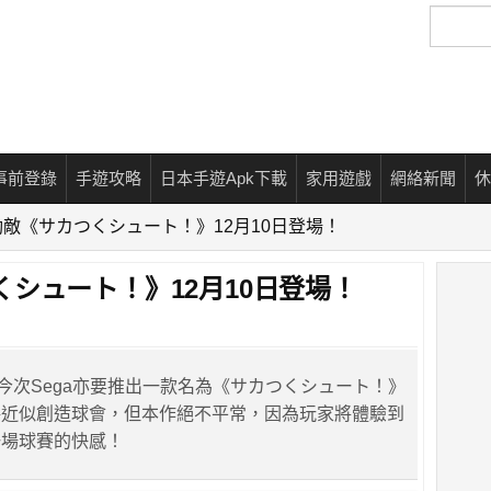
搜
尋
事前登錄
手遊攻略
日本手遊Apk下載
家用遊戲
網絡新聞
休
敵《サカつくシュート！》12月10日登場！
シュート！》12月10日登場！
，今次Sega亦要推出一款名為《サカつくシュート！》
格近似創造球會，但本作絕不平常，因為玩家將體驗到
一場球賽的快感！