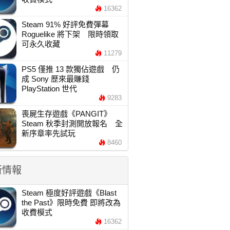
16362
Steam 91% 好評免費彈幕
Roguelike 將下架 限時領取
可永久收藏
11279
PS5 僅推 13 款獨佔遊戲 仍
成 Sony 歷來最賺錢
PlayStation 世代
9283
喪屍生存遊戲《PANGIT》
Steam 秋季封測開放報名 全
新序章率先試玩
8460
新情報
Steam 極度好評遊戲《Blast
the Past》限時免費 即將改為
收費模式
16362