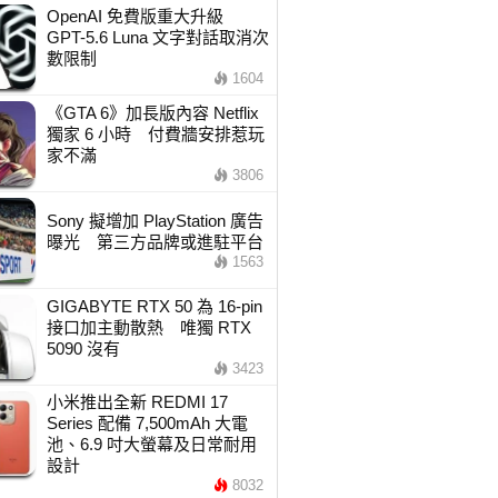
OpenAI 免費版重大升級
GPT-5.6 Luna 文字對話取消次
數限制
1604
《GTA 6》加長版內容 Netflix
獨家 6 小時 付費牆安排惹玩
家不滿
3806
Sony 擬增加 PlayStation 廣告
曝光 第三方品牌或進駐平台
1563
GIGABYTE RTX 50 為 16-pin
接口加主動散熱 唯獨 RTX
5090 沒有
3423
小米推出全新 REDMI 17
Series 配備 7,500mAh 大電
池、6.9 吋大螢幕及日常耐用
設計
8032