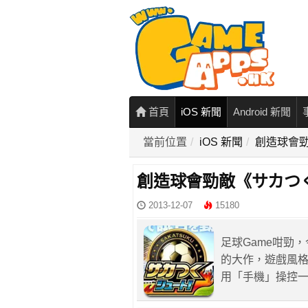
首頁
iOS 新聞
Android 新聞
當前位置
iOS 新聞
創造球會勁
創造球會勁敵《サカつく
2013-12-07
15180
足球Game咁勁
的大作，遊戲風
用「手機」操控