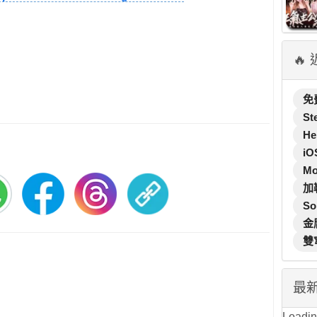
🔥
免
St
He
iO
M
加
So
金
雙
最
Loading