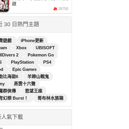
啟
28750
 近 30 日熱門主題
費遊戲
iPhone更新
eam
Xbox
UBISOFT
llDivers 2
Pokemon Go
S
PlayStation
PS4
od
Epic Games
勒比海盜6
羊蹄山戰鬼
ny
燕雲十六聲
庸群俠傳
慾望王座
穹幻想 Burst！
哥布林水族箱
新人氣下載
...