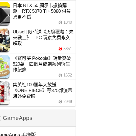
日本 RTX 50 顯示卡掀搶購
潮 RTX 5070 Ti、5080 供貨
恐更不穩
1840
Ubisoft 限時送《火線獵殺：未
來戰士》 PC 玩家免費永久
領取
5851
《寶可夢 Pokopia》銷量突破
520萬 四個月或創系列衍生
作紀錄
1652
集英社100週年大放送
《ONE PIECE》等375部漫畫
海外免費睇
2949
 GameApps
ameApps 手機版