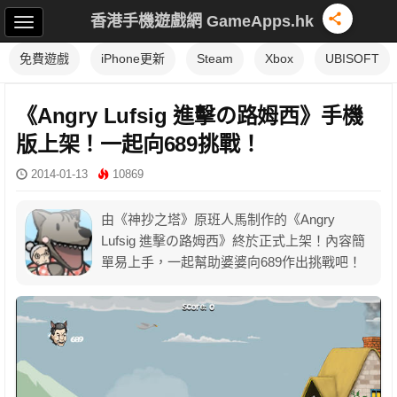
香港手機遊戲網 GameApps.hk
免費遊戲
iPhone更新
Steam
Xbox
UBISOFT
《Angry Lufsig 進擊の路姆西》手機
版上架！一起向689挑戰！
2014-01-13
10869
由《神抄之塔》原班人馬制作的《Angry
Lufsig 進擊の路姆西》終於正式上架！內容簡
單易上手，一起幫助婆婆向689作出挑戰吧！