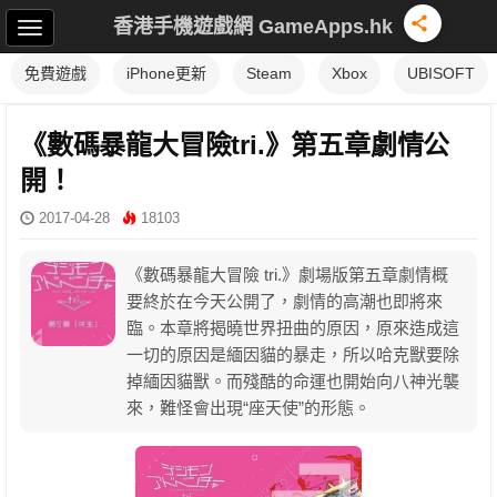
香港手機遊戲網 GameApps.hk
免費遊戲
iPhone更新
Steam
Xbox
UBISOFT
《數碼暴龍大冒險tri.》第五章劇情公
開！
2017-04-28
18103
《數碼暴龍大冒險 tri.》劇場版第五章劇情概
要終於在今天公開了，劇情的高潮也即將來
臨。本章將揭曉世界扭曲的原因，原來造成這
一切的原因是緬因貓的暴走，所以哈克獸要除
掉緬因貓獸。而殘酷的命運也開始向八神光襲
來，難怪會出現“座天使”的形態。