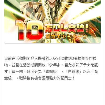
目前在活動期間登入遊戲的玩家可以收到3張抽獎卷作禮
物，並且在活動期間開放
「少年よ、君たちにアテナを託
す」
這一關，難度分為
「青銅級」、「白銀級」以及「黄
金級」，戰勝後有機會獲得強力的聖鬥士！