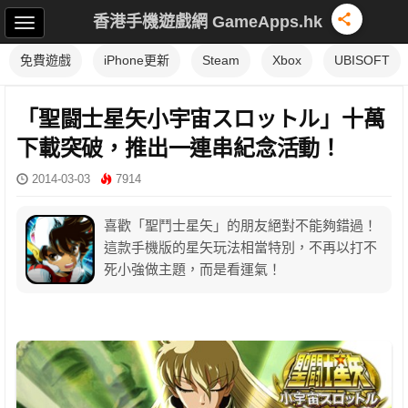
香港手機遊戲網 GameApps.hk
免費遊戲
iPhone更新
Steam
Xbox
UBISOFT
「聖闘士星矢小宇宙スロットル」十萬
下載突破，推出一連串紀念活動！
2014-03-03
7914
喜歡「聖鬥士星矢」的朋友絕對不能夠錯過！
這款手機版的星矢玩法相當特別，不再以打不
死小強做主題，而是看運氣！