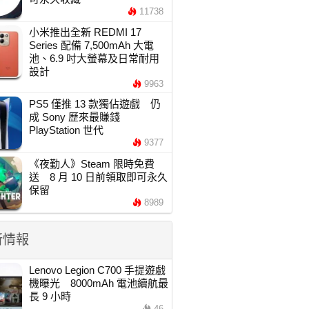
11738
小米推出全新 REDMI 17
Series 配備 7,500mAh 大電
池、6.9 吋大螢幕及日常耐用
設計
9963
PS5 僅推 13 款獨佔遊戲 仍
成 Sony 歷來最賺錢
PlayStation 世代
9377
《夜勤人》Steam 限時免費
送 8 月 10 日前領取即可永久
保留
8989
新情報
Lenovo Legion C700 手提遊戲
機曝光 8000mAh 電池續航最
長 9 小時
46