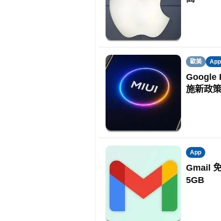
歐美
App
Googl
施新政
App
Gmai
5GB