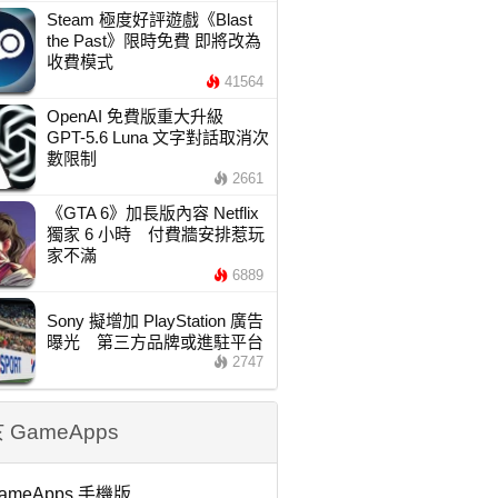
Steam 極度好評遊戲《Blast
the Past》限時免費 即將改為
收費模式
41564
OpenAI 免費版重大升級
GPT-5.6 Luna 文字對話取消次
數限制
2661
《GTA 6》加長版內容 Netflix
獨家 6 小時 付費牆安排惹玩
家不滿
6889
Sony 擬增加 PlayStation 廣告
曝光 第三方品牌或進駐平台
2747
 GameApps
ameApps 手機版