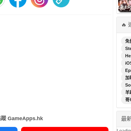
🔥
免
St
He
iO
Ep
加
So
羊
哥
蹤 GameApps.hk
最
Loading