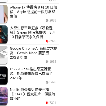
iPhone 17 傳最快 8 月 10 日加
價 Apple 或提前一個月調整
售價
2693
太空生存冒險遊戲《呼吸邊
緣》Steam 限時免費送 8 月
10 日前領取永久保留
8926
Google Chrome AI 系統要求提
高 Gemini Nano 要預留
20GB 空間
1963
PS6 2027 年推出恐更難實
現 記憶體供應傳已排滿至
2028 年
3426
Netflix 傳豪擲近億美元搶
《GTA 6》獨家影片 僅限時
數小時
7321