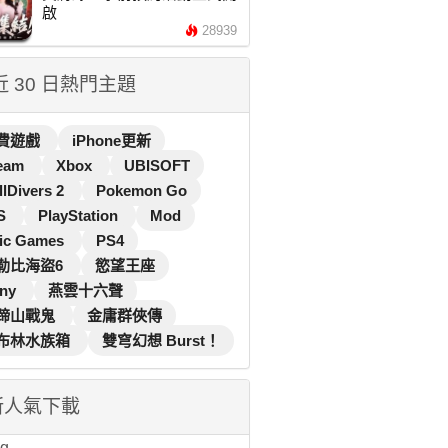
啟
28939
 近 30 日熱門主題
費遊戲
iPhone更新
eam
Xbox
UBISOFT
llDivers 2
Pokemon Go
S
PlayStation
Mod
ic Games
PS4
勒比海盜6
慾望王座
ny
燕雲十六聲
蹄山戰鬼
金庸群俠傳
布林水族箱
雙穹幻想 Burst！
新人氣下載
...