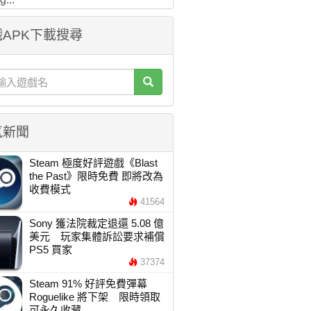
APK下載搜尋
氣新聞
Steam 極度好評遊戲《Blast
the Past》限時免費 即將改為
收費模式
41564
Sony 獲法院裁定退還 5.08 億
美元 玩家集體訴訟要求補償
PS5 買家
37374
Steam 91% 好評免費彈幕
Roguelike 將下架 限時領取
可永久收藏