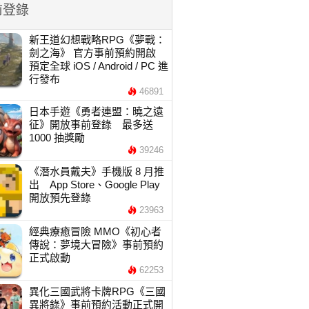
前登錄
新王道幻想戰略RPG《夢戰：
劍之海》 官方事前預約開啟
預定全球 iOS / Android / PC 進
行發布
46891
日本手遊《勇者連盟：曉之遠
征》開放事前登錄 最多送
1000 抽獎勵
39246
《潛水員戴夫》手機版 8 月推
出 App Store、Google Play
開放預先登錄
23963
經典療癒冒險 MMO《初心者
傳說：夢境大冒險》事前預約
正式啟動
62253
異化三國武將卡牌RPG《三國
異將錄》事前預約活動正式開