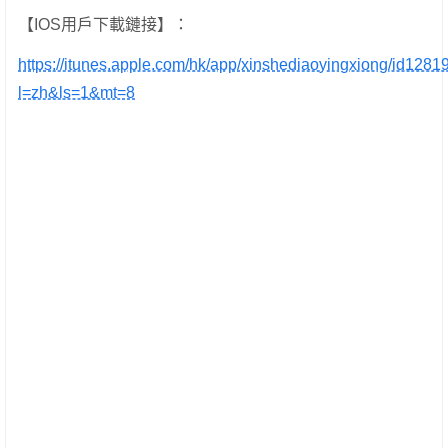
【IOS用戶下載鏈接】：
https://itunes.apple.com/hk/app/xinshediaoyingxiong/id128
l=zh&ls=1&mt=8