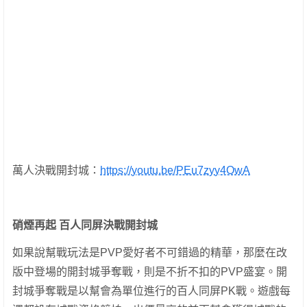
萬人決戰開封城：
https://youtu.be/PEu7zyy4OwA
硝煙再起 百人同屏決戰開封城
如果說幫戰玩法是PVP愛好者不可錯過的精華，那麼在改
版中登場的開封城爭奪戰，則是不折不扣的PVP盛宴。開
封城爭奪戰是以幫會為單位進行的百人同屏PK戰。遊戲每