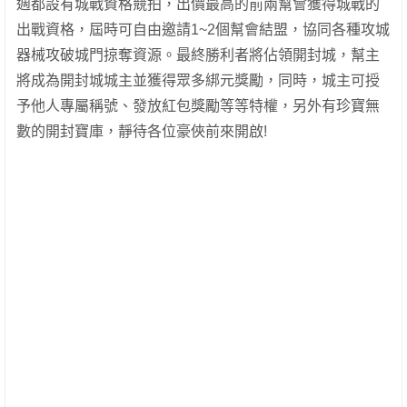
週都設有城戰資格競拍，出價最高的前兩幫會獲得城戰的
出戰資格，屆時可自由邀請1~2個幫會結盟，協同各種攻城
器械攻破城門掠奪資源。最終勝利者將佔領開封城，幫主
將成為開封城城主並獲得眾多綁元獎勵，同時，城主可授
予他人專屬稱號、發放紅包獎勵等等特權，另外有珍寶無
數的開封寶庫，靜待各位豪俠前來開啟!