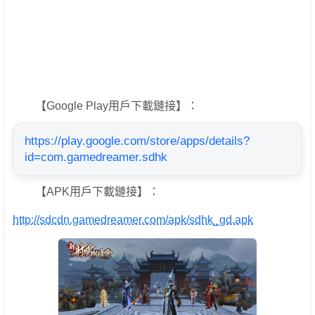
【Google Play用戶下載鏈接】：
https://play.google.com/store/apps/details?
id=com.gamedreamer.sdhk
【APK用戶下載鏈接】：
http://sdcdn.gamedreamer.com/apk/sdhk_gd.apk