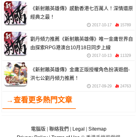
《新射鵰英雄傳》感動香港七百萬人！深情還原
經典之最！
2017-10-17
15789
劉丹傾力推薦《新射鵰英雄傳》唯一金庸世界自
由探索RPG港澳台10月18日同步上線
2017-10-13
11329
《新射鵰英雄傳》金庸正版授權角色扮演遊戲-
洪七公劉丹傾力推薦！
2017-09-29
24763
→查看更多熱門文章
電腦版
|
聯絡我們
|
Legal
|
Sitemap