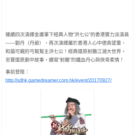
連續四次演繹金庸筆下經典人物“洪七公”的香港實力派演員
——劉丹（丹爺），再次演繹屬於香港人心中德高望重、
和藹可親的丐幫幫主洪七公！經典還原射鵰江湖大世界，
忠實還原劇中故事，續寫“射鵰”的鐵血丹心與俠骨柔情！
事前登陸：
http://sdhk.gamedreamer.com.hk/event/20170927/