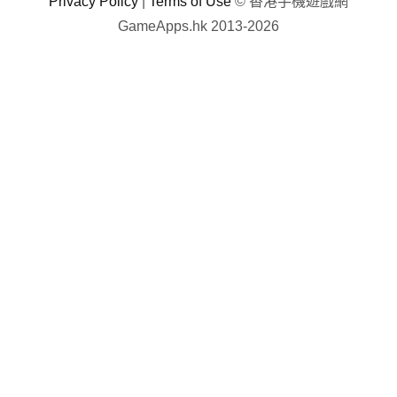
Privacy Policy
|
Terms of Use
© 香港手機遊戲網
GameApps.hk 2013-2026