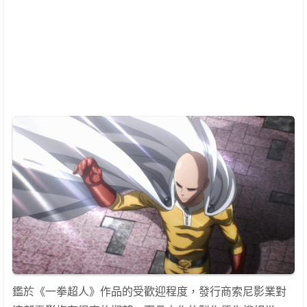
鑑於《一拳超人》作品的受歡迎程度，發行商索尼影業對