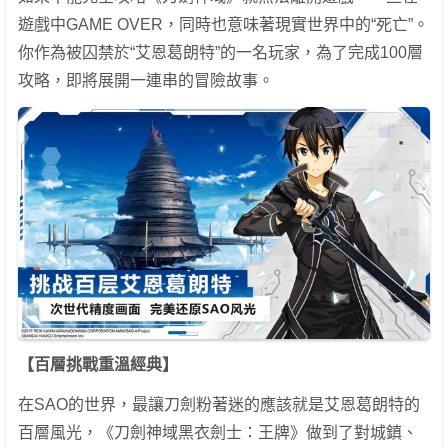
遊戲中GAME OVER，同時也意味著現實世界中的“死亡”。
你作為被囚禁於“艾恩葛朗特”的一名玩家，為了完成100層
攻略，即將展開一連串的冒險故事。
【百層挑戰重溫經典】
在SAO的世界，最讓刀劍粉著迷的應該就是艾恩葛朗特的
百層風光，《刀劍神域黑衣劍士：王牌》做到了對城鎮、