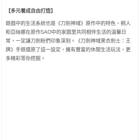
【多元養成自由打造】
遊戲中的生活系統也是《刀劍神域》原作中的特色，桐人
和亞絲娜在原作SAO中的家園里共同相伴生活的溫馨日
常，一定讓刀劍粉們印象深刻。《刀劍神域黑衣劍士：王
牌》手遊還原了這一設定，擁有豐富的休閒生活玩法，更
多精彩等你挖掘。