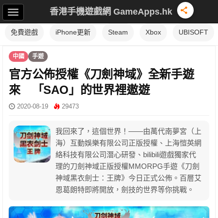
香港手機遊戲網 GameApps.hk
免費遊戲
iPhone更新
Steam
Xbox
UBISOFT
中國
手遊
官方公佈授權《刀劍神域》全新手遊
來 「SAO」的世界裡遨遊
2020-08-19
29473
我回來了，這個世界！——由萬代南夢宮（上
海）互動娛樂有限公司正版授權、上海愷英網
絡科技有限公司潛心研發、bilibili遊戲獨家代
理的刀劍神域正版授權MMORPG手遊《刀劍
神域黑衣劍士：王牌》今日正式公佈。百層艾
恩葛朗特即將開放，劍技的世界等你挑戰。