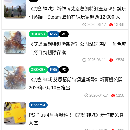
《刀劍神域》新作《艾恩葛朗特迴盪新聲》試玩
引熱議 Steam 峰值在線玩家超過 12,000 人
2026-06-17
13758
XBOXSX
PS5
PC
《艾恩葛朗特迴盪新聲》公開試玩時間 角色死
亡將自動刪除存檔
2026-06-11
19534
XBOXSX
PS5
PC
《刀劍神域 艾恩葛朗特迴盪新聲》新實機公開
2026年7月10日推出
2026-04-17
5158
PS5/PS4
PS Plus 4月再爆料！《刀劍神域》新作或免費
入庫