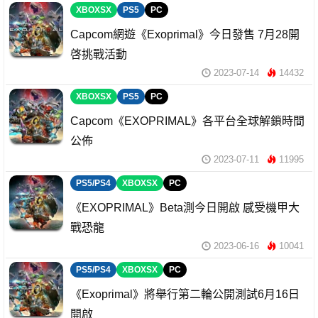
XBOXSX
PS5
PC
Capcom網遊《Exoprimal》今日發售 7月28開
啓挑戰活動
2023-07-14
14432
XBOXSX
PS5
PC
Capcom《EXOPRIMAL》各平台全球解鎖時間
公佈
2023-07-11
11995
PS5/PS4
XBOXSX
PC
《EXOPRIMAL》Beta測今日開啟 感受機甲大
戰恐龍
2023-06-16
10041
PS5/PS4
XBOXSX
PC
《Exoprimal》將舉行第二輪公開測試6月16日
開啟