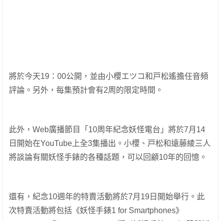
將於今天19：00公開，並由小櫻エツコ和戸松遙擔任音頻
評論。另外，每集預計會有2周的限定時間。
此外，Web廣播節目「10周年紀念妖怪電台」將於7月14
日開始在YouTube上全3集播出。小櫻、戸松和遠藤綾三人
將談論有關妖怪手錶的各種話題，可以回顧10年的回憶。
還有，紀念10週年的特賣活動將於7月19日開始舉行。此
次特賣活動將包括《妖怪手錶1 for Smartphones》