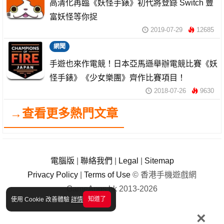
高清化再臨《妖怪手錶》初代將登錄 Switch 豐
富妖怪等你捉
2019-07-29
12685
網聞
手遊也來作電競！日本亞馬遜舉辦電競比賽《妖
怪手錶》《少女樂團》齊作比賽項目！
2018-07-26
9630
→查看更多熱門文章
電腦版
|
聯絡我們
|
Legal
|
Sitemap
Privacy Policy
|
Terms of Use
© 香港手機遊戲網
GameApps.hk 2013-2026
知道了
使用 Cookie 改善體驗
詳情
×