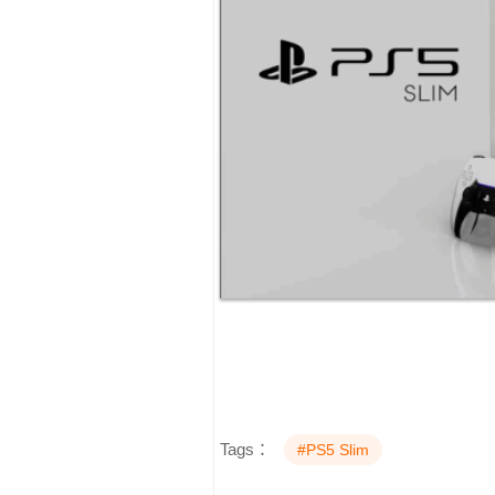
Tags：
#PS5 Slim