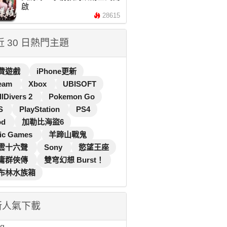
啟
28615
 近 30 日熱門主題
費遊戲
iPhone更新
eam
Xbox
UBISOFT
llDivers 2
Pokemon Go
S
PlayStation
PS4
od
加勒比海盜6
ic Games
羊蹄山戰鬼
雲十六聲
Sony
慾望王座
庸群俠傳
雙穹幻想 Burst！
布林水族箱
新人氣下載
...