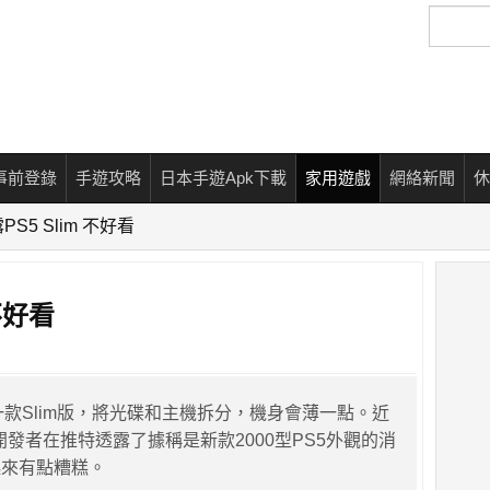
搜
尋
事前登錄
手遊攻略
日本手遊Apk下載
家用遊戲
網絡新聞
休
S5 Slim 不好看
不好看
出一款Slim版，將光碟和主機拆分，機身會薄一點。近
開發者在推特透露了據稱是新款2000型PS5外觀的消
起來有點糟糕。