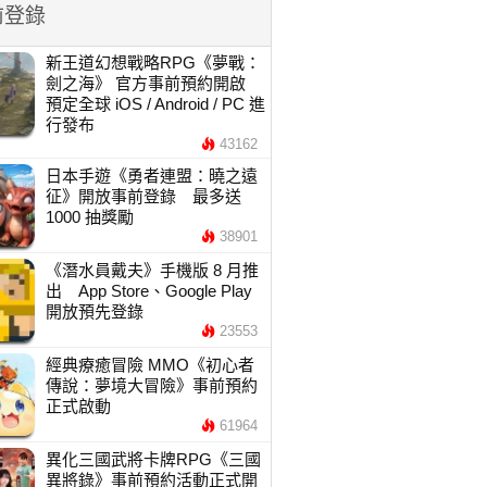
前登錄
新王道幻想戰略RPG《夢戰：
劍之海》 官方事前預約開啟
預定全球 iOS / Android / PC 進
行發布
43162
日本手遊《勇者連盟：曉之遠
征》開放事前登錄 最多送
1000 抽獎勵
38901
《潛水員戴夫》手機版 8 月推
出 App Store、Google Play
開放預先登錄
23553
經典療癒冒險 MMO《初心者
傳說：夢境大冒險》事前預約
正式啟動
61964
異化三國武將卡牌RPG《三國
異將錄》事前預約活動正式開