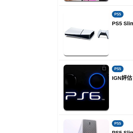
PS5
PS5 
PS5
IGN評
PS5
PS5 S