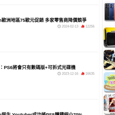
Slim歐洲地區75歐元促銷 多家零售商降價競爭
2024-02-13
12256
估：PS6將會只有數碼版+可拆式光碟機
2023-12-16
16635
lim誕生 Youtuber成功將PS5體積縮小70%