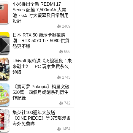
小米推出全新 REDMI 17
Series 配備 7,500mAh 大電
池、6.9 吋大螢幕及日常耐用
設計
2409
日本 RTX 50 顯示卡掀搶購
潮 RTX 5070 Ti、5080 供貨
恐更不穩
666
Ubisoft 限時送《火線獵殺：未
來戰士》 PC 玩家免費永久
領取
1743
《寶可夢 Pokopia》銷量突破
520萬 四個月或創系列衍生
作紀錄
742
集英社100週年大放送
《ONE PIECE》等375部漫畫
海外免費睇
1454