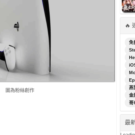
🔥
免
St
He
iO
M
Ep
燕
圖為粉絲創作
金
哥
最
Loading