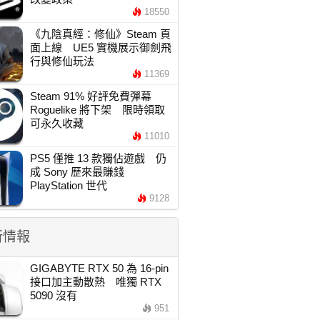
18550
《九陰真經：修仙》Steam 頁
面上線 UE5 實機展示御劍飛
行與修仙玩法
11369
Steam 91% 好評免費彈幕
Roguelike 將下架 限時領取
可永久收藏
11010
PS5 僅推 13 款獨佔遊戲 仍
成 Sony 歷來最賺錢
PlayStation 世代
9128
新情報
GIGABYTE RTX 50 為 16-pin
接口加主動散熱 唯獨 RTX
5090 沒有
951