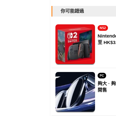
你可能錯過
NS2
Ninten
至 HK$3
PC
夠大 · 
開售