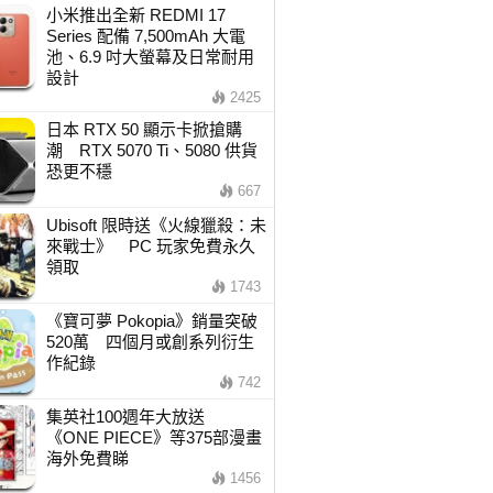
小米推出全新 REDMI 17
Series 配備 7,500mAh 大電
池、6.9 吋大螢幕及日常耐用
設計
2425
日本 RTX 50 顯示卡掀搶購
潮 RTX 5070 Ti、5080 供貨
恐更不穩
667
Ubisoft 限時送《火線獵殺：未
來戰士》 PC 玩家免費永久
領取
1743
《寶可夢 Pokopia》銷量突破
520萬 四個月或創系列衍生
作紀錄
742
集英社100週年大放送
《ONE PIECE》等375部漫畫
海外免費睇
1456