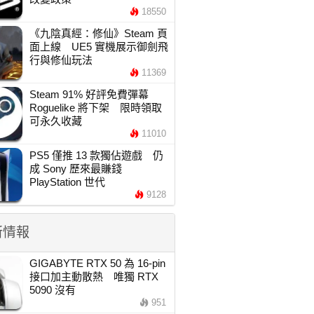
18550
《九陰真經：修仙》Steam 頁
面上線 UE5 實機展示御劍飛
行與修仙玩法
11369
Steam 91% 好評免費彈幕
Roguelike 將下架 限時領取
可永久收藏
11010
PS5 僅推 13 款獨佔遊戲 仍
成 Sony 歷來最賺錢
PlayStation 世代
9128
新情報
GIGABYTE RTX 50 為 16-pin
接口加主動散熱 唯獨 RTX
5090 沒有
951