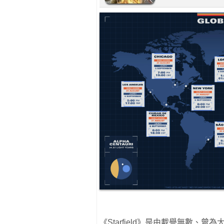
《Starfield》是由載譽無數、曾為大家帶來《