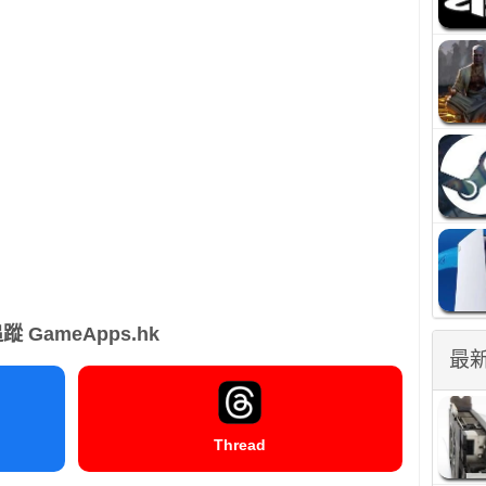
蹤 GameApps.hk
最
Thread