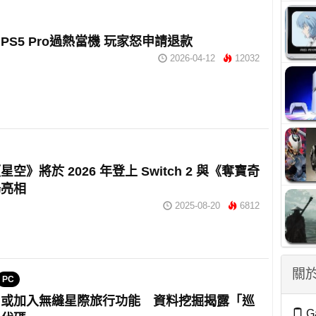
PS5 Pro過熱當機 玩家怒申請退款
2026-04-12
12032
空》將於 2026 年登上 Switch 2 與《奪寶奇
場亮相
2025-08-20
6812
關於
PC
》或加入無縫星際旅行功能 資料挖掘揭露「巡
G