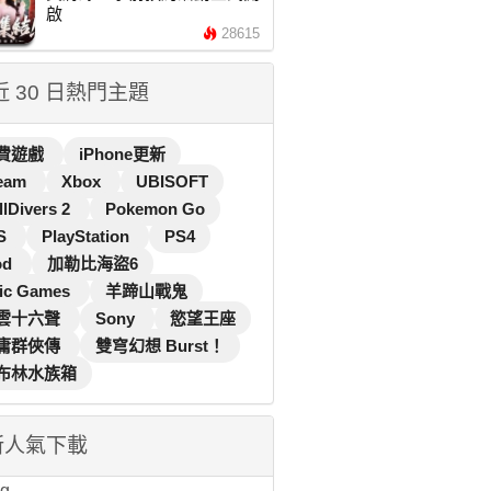
啟
28615
 近 30 日熱門主題
費遊戲
iPhone更新
eam
Xbox
UBISOFT
llDivers 2
Pokemon Go
S
PlayStation
PS4
od
加勒比海盜6
ic Games
羊蹄山戰鬼
雲十六聲
Sony
慾望王座
庸群俠傳
雙穹幻想 Burst！
布林水族箱
新人氣下載
...