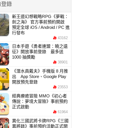
前登錄
新王道幻想戰略RPG《夢戰：
劍之海》 官方事前預約開啟
預定全球 iOS / Android / PC 進
行發布
43162
日本手遊《勇者連盟：曉之遠
征》開放事前登錄 最多送
1000 抽獎勵
38901
《潛水員戴夫》手機版 8 月推
出 App Store、Google Play
開放預先登錄
23553
經典療癒冒險 MMO《初心者
傳說：夢境大冒險》事前預約
正式啟動
61964
異化三國武將卡牌RPG《三國
異將錄》事前預約活動正式開