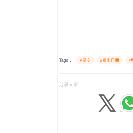
Tags：
#星空
#推出日期
#
分享文章