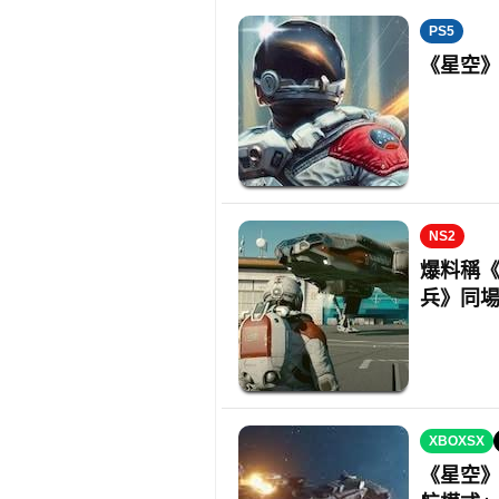
PS5
《星空》
NS2
爆料稱《星
兵》同
XBOXSX
《星空