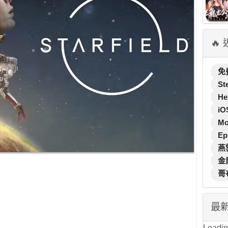
🔥
免
St
He
iO
M
Ep
燕
金
哥
最
Loading