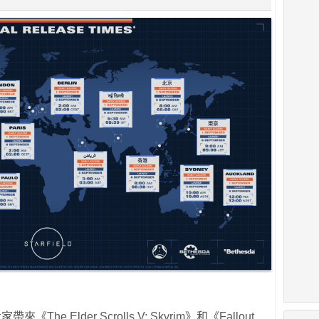
The Elder Scrolls V: Skyrim》和《Fallout