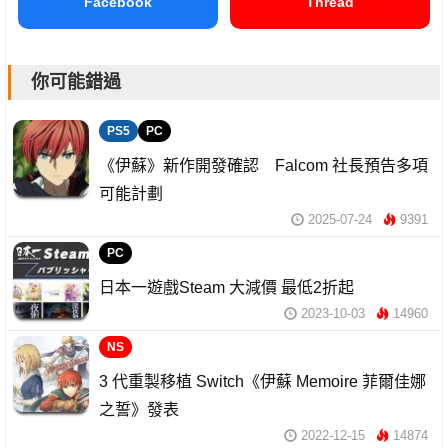
Facebook
Thread
你可能錯過
PS5
PC
《伊蘇》新作開發確認 Falcom 社長預告多項
可能計劃
2025-07-24
9391
PC
日本一遊戲Steam 大減價 最低2折起
2023-10-03
14960
NS
3 代重製移植 Switch《伊蘇 Memoire 菲爾佳娜
之誓》發表
2022-12-15
14874