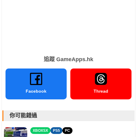
追蹤 GameApps.hk
Facebook
Thread
你可能錯過
XBOXSX
PS5
PC