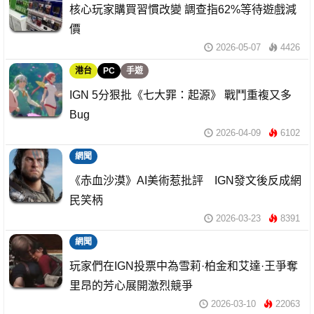
核心玩家購買習慣改變 調查指62%等待遊戲減
價
2026-05-07
4426
港台
PC
手遊
IGN 5分狠批《七大罪：起源》 戰鬥重複又多
Bug
2026-04-09
6102
網聞
《赤血沙漠》AI美術惹批評 IGN發文後反成網
民笑柄
2026-03-23
8391
網聞
玩家們在IGN投票中為雪莉·柏金和艾達·王爭奪
里昂的芳心展開激烈競爭
2026-03-10
22063