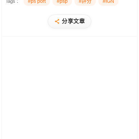
Tags：
#ps port
#psp
#評分
#IGN
分享文章