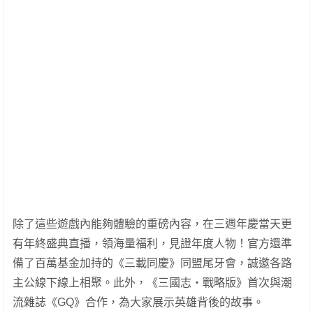
除了這些遊戲內能夠體驗的重磅內容，在三週年慶當天更
有年終盛典直播，領海量福利，見證年度人物！官方還準
備了百萬基金加持的《三載同慶》同盟尾牙會，誠邀各路
主公線下線上相聚。此外，《三國志・戰略版》首次與潮
流雜誌《GQ》合作，為大家展示英雄背後的故事。