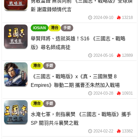
勇敢當鋒 無畏向前 《三國志・戰略版》全球煥
新 謝霆鋒傾情代言
2024-09-10
13218
IOS/AN
港台
手遊
舉賢拜將、造就英雄！S16 《三國志・戰略
版》尋名師成高徒
2024-05-16
12889
港台
手遊
《三國志・戰略版》x《真‧三國無雙 8
Empires》聯動二期 攜曹丕朱然加入戰場
2024-03-28
10931
港台
手遊
水淹七軍，劍指襄樊 《三國志・戰略版》攜手
SP 關羽共斗襄樊之戰
2024-02-22
13382