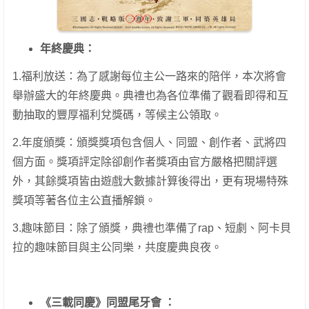
年終慶典：
1.福利放送：為了感謝每位主公一路來的陪伴，本次將會
舉辦盛大的年終慶典。典禮也為各位準備了觀看即得和互
動抽取的豐厚福利兌獎碼，等候主公領取。
2.年度頒獎：頒獎獎項包含個人、同盟、創作者、武將四
個方面。獎項評定除卻創作者獎項由官方嚴格把關評選
外，其餘獎項皆由遊戲大數據計算後得出，更有現場特殊
獎項等著各位主公直播解鎖。
3.趣味節目：除了頒獎，典禮也準備了rap、短劇、阿卡貝
拉的趣味節目與主公同樂，共度慶典良夜。
《三載同慶》同盟尾牙會
：