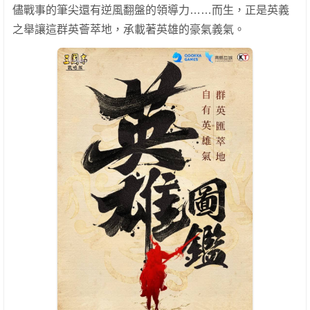
儘戰事的筆尖還有逆風翻盤的領導力……而生，正是英義
之舉讓這群英薈萃地，承載著英雄的豪氣義氣。