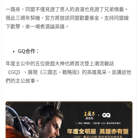
一路來，同盟不僅見證了男人的浪漫也見證了兄弟情義。
借此三週年契機，官方將放送同盟歡慶基金，支持同盟線
下歡聚，來一場煮酒論英雄。
GQ
合作：
年度主公中的五位遊戲大神也將首次登上潮流雜誌
《GQ》，展現《三國志・戰略版》的英雄風采，並講述他
們的主公故事。