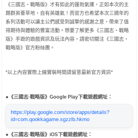
《三國志・戰略版》才有如此的蓬勃氣運，正如本次的主
題群英薈萃地，自有英雄氣！而官方也希望本次三週年的
系列活動可以讓主公們感受到誠摯的感謝之意，帶來了值
得期待與體驗的豐富活動。想要了解更多《三國志・戰略
版》手遊的遊戲資訊及玩法內容，請密切關注《三國志・
戰略版》官方粉絲團。
*以上內容實際上線實裝時間請留意最新官方資訊*
●
《三國志
·
戰略版》
Google Play
下載遊戲網址：
https://play.google.com/store/apps/details?
id=com.qookkagame.sgzzlb.hkmo
●
《三國志
·
戰略版》
iOS
下載遊戲網址：