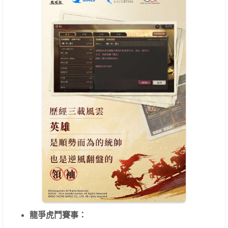
龍爭虎鬥賽事：