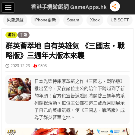
香港手機遊戲網 GameApps.hk
免費遊戲
iPhone更新
Steam
Xbox
UBISOFT
港台
手遊
群英薈萃地 自有英雄氣 《三國志・戰
略版》三週年大版本來襲
2023-12-23
9393
日本光榮特庫摩革新之作《三國志・戰略版》
推出至今，又在諸位主公的陪伴下跨越到了新
的年頭！官方也宣告遊戲即將開啓三週年的系
列慶祝活動。每位主公都在這三載歲月間展示
了自己的英雄氣概，使《三國志・戰略版》成
為了群英薈萃之地。