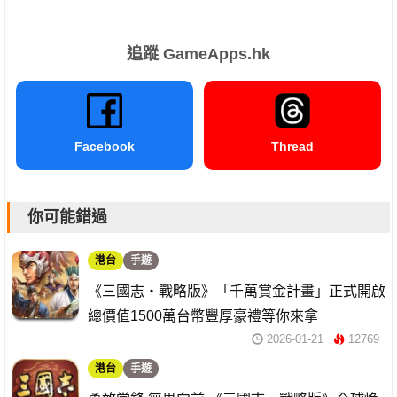
追蹤 GameApps.hk
Facebook
Thread
你可能錯過
港台
手遊
《三國志・戰略版》「千萬賞金計畫」正式開啟
總價值1500萬台幣豐厚豪禮等你來拿
2026-01-21
12769
港台
手遊