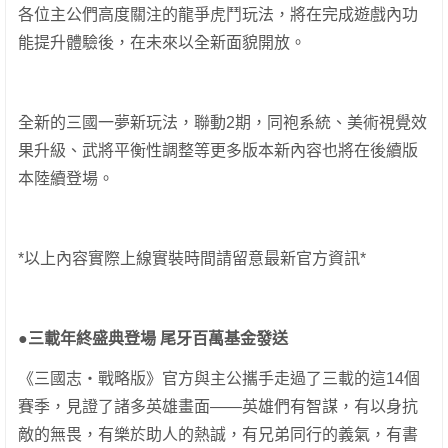
各位主公們高度關注的龍爭虎鬥玩法，將在完成遊戲內功
能提升體驗後，在未來以全新面貌開放。
全新的三國一夢新玩法，聯動2期，同袍系統、美術視覺效
果升級、武將平衡性調整等更多版本新內容也將在後續版
本陸續登場。
*以上內容實際上線實裝時間請留意最新官方資訊*
●
三載年終盛典登場
尾牙百萬基金發送
《三國志・戰略版》官方與主公攜手走過了三載的這14個
賽季，見證了諸多英雄畫面——英雄們有智謀，有以身抗
敵的無畏，有樂於助人的熱誠，有兄弟同行的義氣，有書