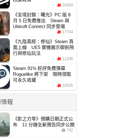
18360
《全境封鎖：曙光》PC 版 8
月 5 日免費推出 Steam 與
Ubisoft Connect 同步登場
17744
《九陰真經：修仙》Steam 頁
面上線 UE5 實機展示御劍飛
行與修仙玩法
11246
Steam 91% 好評免費彈幕
Roguelike 將下架 限時領取
可永久收藏
10935
新情報
《影之刃零》預購日期正式公
布 11 分鐘全新預告同步公開
742