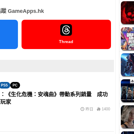
蹤 GameApps.hk
Thread
PS5
PC
om：《生化危機：安魂曲》帶動系列銷量 成功
輕玩家
昨日
1400