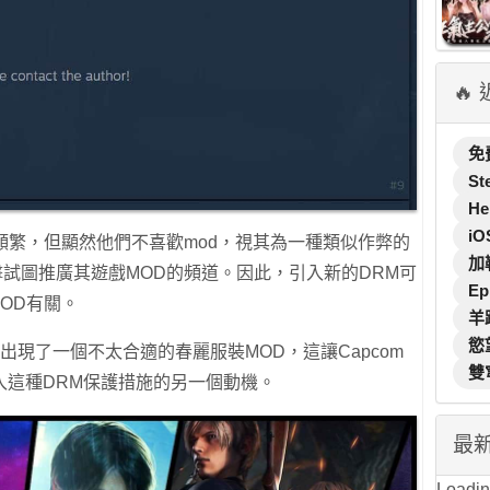
🔥
免
St
He
iO
不頻繁，但顯然他們不喜歡mod，視其為一種類似作弊的
加
打擊試圖推廣其遊戲MOD的頻道。因此，引入新的DRM可
Ep
MOD有關。
羊
慾
出現了一個不太合適的春麗服裝MOD，這讓Capcom
雙
入這種DRM保護措施的另一個動機。
最
Loading