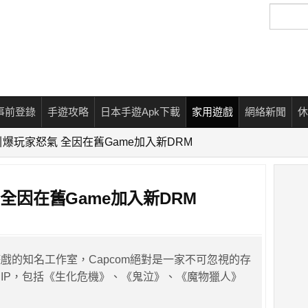
搜
尋
事前登錄
手遊攻略
日本手遊Apk下載
家用遊戲
網絡新聞
休
m 引爆玩家怒氣 全因在舊Game加入新DRM
 全因在舊Game加入新DRM
戲的知名工作室，Capcom絕對是一家不可忽視的存
IP，包括《生化危機》、《鬼泣》、《魔物獵人》