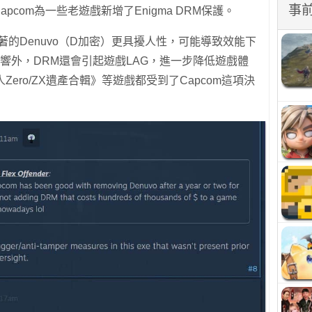
事
pcom為一些老遊戲新增了Enigma DRM保護。
著的Denuvo（D加密）更具擾人性，可能導致效能下
能影響外，DRM還會引起遊戲LAG，進一步降低遊戲體
ero/ZX遺產合輯》等遊戲都受到了Capcom這項決