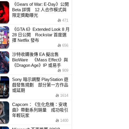
《Gears of War: E-Day》公開
Beta 詳情 12 人合作模式與
限定獎勵曝光
471
《GTA 6》Extended Look 8 月
28 日公開 Rockstar 首度選
擇 Netflix 發布
656
沙特收購後傳 EA 擬出售
BioWare 《Mass Effect》與
《Dragon Age》IP 或易手
909
Sony 暗示調整 PlayStation 遊
戲發售規劃 部分第一方作品
或延期
1614
Capcom：《生化危機：安魂
曲》帶動系列銷量 成功吸引
年輕玩家
1400