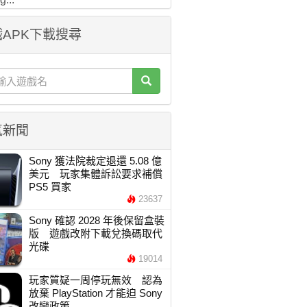
APK下載搜尋
氣新聞
Sony 獲法院裁定退還 5.08 億
美元 玩家集體訴訟要求補償
PS5 買家
23637
Sony 確認 2028 年後保留盒裝
版 遊戲改附下載兌換碼取代
光碟
19014
玩家質疑一周停玩無效 認為
放棄 PlayStation 才能迫 Sony
改變政策