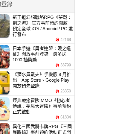
前登錄
新王道幻想戰略RPG《夢戰：
劍之海》 官方事前預約開啟
預定全球 iOS / Android / PC 進
行發布
42168
日本手遊《勇者連盟：曉之遠
征》開放事前登錄 最多送
1000 抽獎勵
38799
《潛水員戴夫》手機版 8 月推
出 App Store、Google Play
開放預先登錄
23350
經典療癒冒險 MMO《初心者
傳說：夢境大冒險》事前預約
正式啟動
61834
異化三國武將卡牌RPG《三國
異將錄》事前預約活動正式開