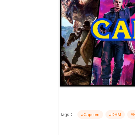
Tags：
#Capcom
#DRM
#