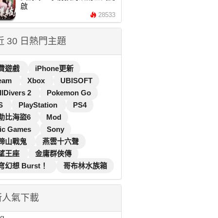
啟
28533
 近 30 日熱門主題
費遊戲
iPhone更新
eam
Xbox
UBISOFT
llDivers 2
Pokemon Go
S
PlayStation
PS4
勒比海盜6
Mod
ic Games
Sony
蹄山戰鬼
燕雲十六聲
望王座
金庸群俠傳
穹幻想 Burst！
哥布林水族箱
新人氣下載
...