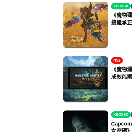
XBOXSX
《魔物
接繼承
NS2
《魔物獵人
成效能
XBOXSX
Capc
女密碼