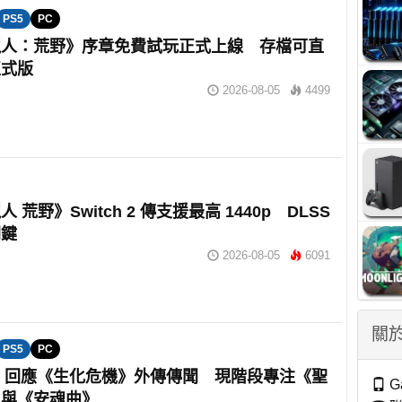
PS5
PC
獵人：荒野》序章免費試玩正式上線 存檔可直
正式版
2026-08-05
4499
 荒野》Switch 2 傳支援最高 1440p DLSS
關鍵
2026-08-05
6091
關於
PS5
PC
om 回應《生化危機》外傳傳聞 現階段專注《聖
G
》與《安魂曲》