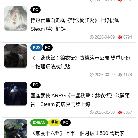
PC
背包管理自走棋《背包闖江湖》上線後獲
Steam 特別好評
2026-04-09
6794
PS5
PC
《一盞秋聲：錦衣衛》實機演示公開 雙重身份
＋推理玩法成焦點
2026-03-29
4178
PC
國產武俠 ARPG《一盞秋聲：錦衣衛》公開預
告 Steam 商店頁同步上線
2026-01-30
6367
IOS/AN
港台
PC
《燕雲十六聲》上市一個月破 1,500 萬玩家