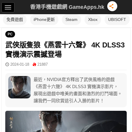
香港手機遊戲網 GameApps.hk
免費遊戲
iPhone更新
Steam
Xbox
UBISOFT
PC
武俠版隻狼《燕雲十六聲》 4K DLSS3
實機演示震撼登場
2024-01-18
21887
最近，NVIDIA官方釋出了武俠風格的遊戲
《燕雲十六聲》 4K DLSS3 實機演示影片，
展現出遊戲中唯美的畫面和激烈的打鬥場面。
讓我們一同欣賞這引人入勝的影片！