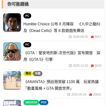
你可能錯過
PC
Humble Choice 公布 8 月陣容 《人中之龍8》
及《Dead Cells》等 8 款遊戲免費送
2026-08-05
8057
PC
《GTA：聖安地列斯-次世代版》宣布開發 採
用《GTA 5》引擎
2025-12-20
6629
港台
手遊
《ANANTA》預註冊突破 1100 萬 玩家熱議
「動畫風格 × GTA 開放世界」
2025-09-24
30682
XBOXSX
PS5