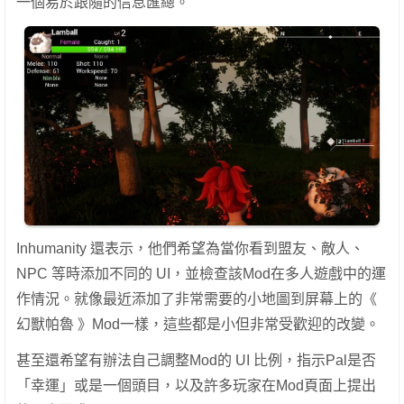
一個易於跟隨的信息匯總。
Inhumanity 還表示，他們希望為當你看到盟友、敵人、
NPC 等時添加不同的 UI，並檢查該Mod在多人遊戲中的運
作情況。就像最近添加了非常需要的小地圖到屏幕上的《
幻獸帕魯 》Mod一樣，這些都是小但非常受歡迎的改變。
甚至還希望有辦法自己調整Mod的 UI 比例，指示Pal是否
「幸運」或是一個頭目，以及許多玩家在Mod頁面上提出