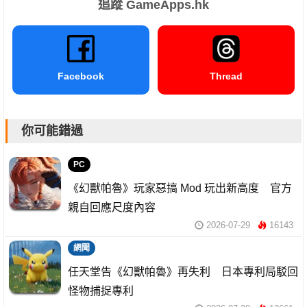
追蹤 GameApps.hk
Facebook
Thread
你可能錯過
PC
《幻獸帕魯》玩家惡搞 Mod 玩出新高度 官方
親自回應尺度內容
2026-07-29
16143
網聞
任天堂告《幻獸帕魯》再失利 日本專利局駁回
怪物捕捉專利