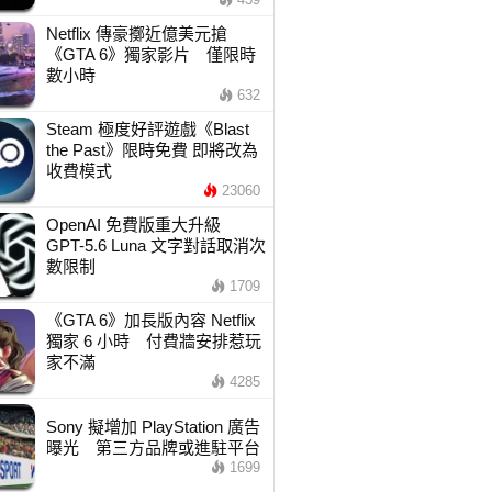
Netflix 傳豪擲近億美元搶
《GTA 6》獨家影片 僅限時
數小時
632
Steam 極度好評遊戲《Blast
the Past》限時免費 即將改為
收費模式
23060
OpenAI 免費版重大升級
GPT-5.6 Luna 文字對話取消次
數限制
1709
《GTA 6》加長版內容 Netflix
獨家 6 小時 付費牆安排惹玩
家不滿
4285
Sony 擬增加 PlayStation 廣告
曝光 第三方品牌或進駐平台
1699