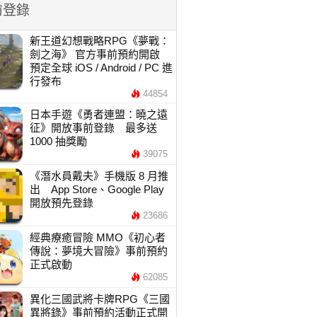
前登錄
新王道幻想戰略RPG《夢戰：
劍之海》 官方事前預約開啟
預定全球 iOS / Android / PC 進
行發布
44854
日本手遊《勇者連盟：曉之遠
征》開放事前登錄 最多送
1000 抽獎勵
39075
《潛水員戴夫》手機版 8 月推
出 App Store、Google Play
開放預先登錄
23686
經典療癒冒險 MMO《初心者
傳說：夢境大冒險》事前預約
正式啟動
62085
異化三國武將卡牌RPG《三國
異將錄》事前預約活動正式開