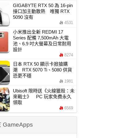
GIGABYTE RTX 50 為 16-pin
接口加主動散熱 唯獨 RTX
5090 沒有
4531
小米推出全新 REDMI 17
Series 配備 7,500mAh 大電
池、6.9 吋大螢幕及日常耐用
設計
8274
日本 RTX 50 顯示卡掀搶購
潮 RTX 5070 Ti、5080 供貨
恐更不穩
1981
Ubisoft 限時送《火線獵殺：未
來戰士》 PC 玩家免費永久
領取
6569
 GameApps