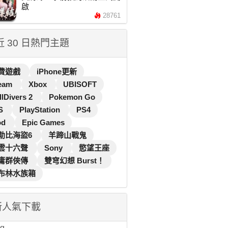
啟
28761
 近 30 日熱門主題
費遊戲
iPhone更新
eam
Xbox
UBISOFT
llDivers 2
Pokemon Go
S
PlayStation
PS4
od
Epic Games
勒比海盜6
羊蹄山戰鬼
雲十六聲
Sony
慾望王座
庸群俠傳
雙穹幻想 Burst！
布林水族箱
新人氣下載
...