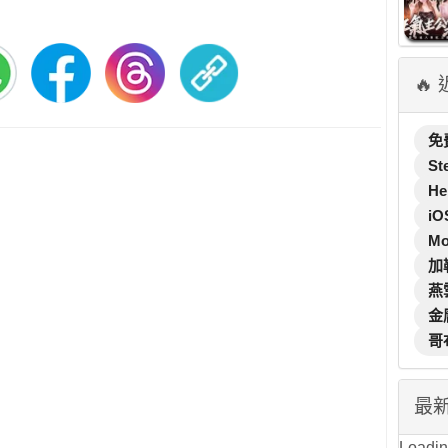
🔥
免
St
He
iO
M
加
燕
金
哥
最
Loading