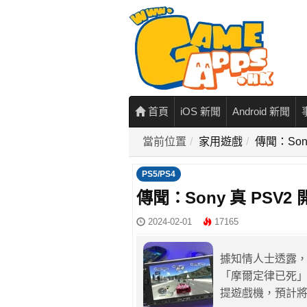
首頁
iOS 新聞
Android 新聞
當前位置
家用遊戲
傳聞：Sony
PS5/PS4
傳聞：Sony 真 PSV2 
2024-02-01
17165
據知情人士透露，S
「摩爾定律已死」報導
提遊戲機，預計將採