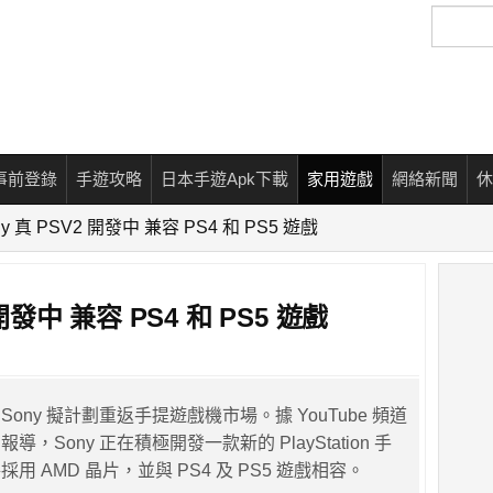
搜
尋
事前登錄
手遊攻略
日本手遊Apk下載
家用遊戲
網絡新聞
休
 真 PSV2 開發中 兼容 PS4 和 PS5 遊戲
開發中 兼容 PS4 和 PS5 遊戲
ony 擬計劃重返手提遊戲機市場。據 YouTube 頻道
，Sony 正在積極開發一款新的 PlayStation 手
用 AMD 晶片，並與 PS4 及 PS5 遊戲相容。