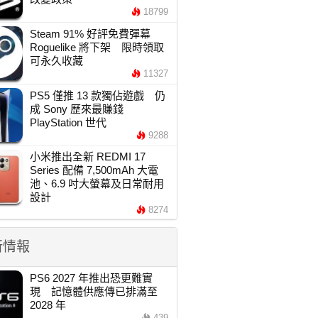
18799
Steam 91% 好評免費彈幕
Roguelike 將下架 限時領取
可永久收藏
11327
PS5 僅推 13 款獨佔遊戲 仍
成 Sony 歷來最賺錢
PlayStation 世代
9288
小米推出全新 REDMI 17
Series 配備 7,500mAh 大電
池、6.9 吋大螢幕及日常耐用
設計
8274
新情報
PS6 2027 年推出恐更難實
現 記憶體供應傳已排滿至
2028 年
439