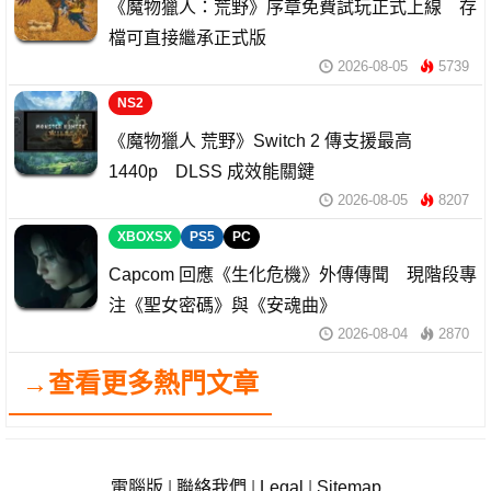
《魔物獵人：荒野》序章免費試玩正式上線 存
檔可直接繼承正式版
2026-08-05
5739
NS2
《魔物獵人 荒野》Switch 2 傳支援最高
1440p DLSS 成效能關鍵
2026-08-05
8207
XBOXSX
PS5
PC
Capcom 回應《生化危機》外傳傳聞 現階段專
注《聖女密碼》與《安魂曲》
2026-08-04
2870
→查看更多熱門文章
電腦版
|
聯絡我們
|
Legal
|
Sitemap