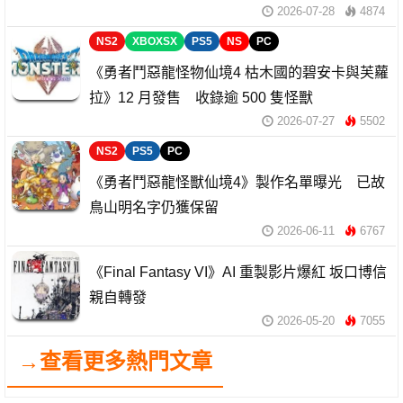
2026-07-28
4874
NS2
XBOXSX
PS5
NS
PC
《勇者鬥惡龍怪物仙境4 枯木國的碧安卡與芙蘿
拉》12 月發售 收錄逾 500 隻怪獸
2026-07-27
5502
NS2
PS5
PC
《勇者鬥惡龍怪獸仙境4》製作名單曝光 已故
鳥山明名字仍獲保留
2026-06-11
6767
《Final Fantasy VI》AI 重製影片爆紅 坂口博信
親自轉發
2026-05-20
7055
→查看更多熱門文章