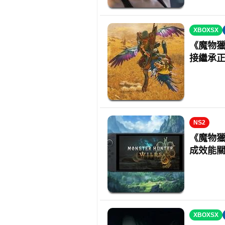
XBOXSX
《魔物
接繼承
NS2
《魔物獵人
成效能
XBOXSX