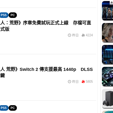
PS5
PC
獵人：荒野》序章免費試玩正式上線 存檔可直
正式版
昨日
4224
 荒野》Switch 2 傳支援最高 1440p DLSS
關鍵
昨日
5805
PS5
PC