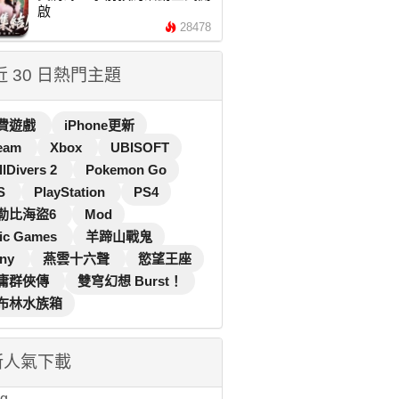
啟
28478
 近 30 日熱門主題
費遊戲
iPhone更新
eam
Xbox
UBISOFT
llDivers 2
Pokemon Go
S
PlayStation
PS4
勒比海盜6
Mod
ic Games
羊蹄山戰鬼
ny
燕雲十六聲
慾望王座
庸群俠傳
雙穹幻想 Burst！
布林水族箱
新人氣下載
...