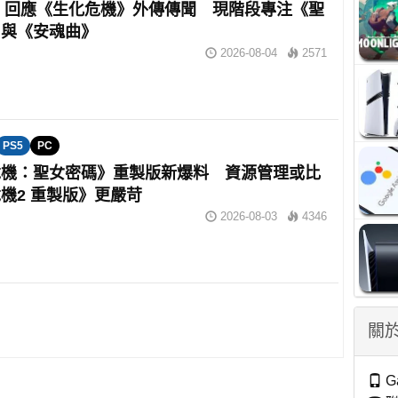
om 回應《生化危機》外傳傳聞 現階段專注《聖
》與《安魂曲》
2026-08-04
2571
PS5
PC
危機：聖女密碼》重製版新爆料 資源管理或比
機2 重製版》更嚴苛
2026-08-03
4346
關於
G