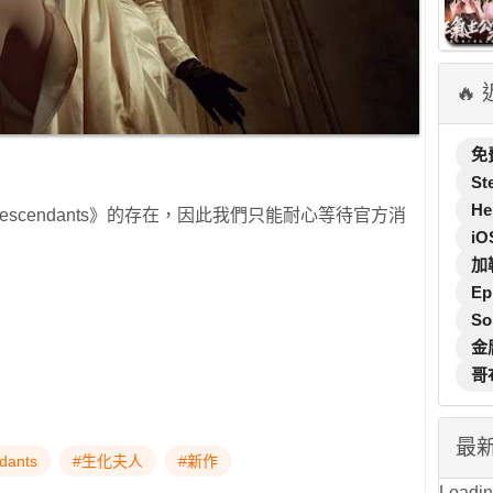
🔥
免
St
He
Descendants》的存在，因此我們只能耐心等待官方消
iO
加
Ep
So
金
哥
最
dants
#生化夫人
#新作
Loading