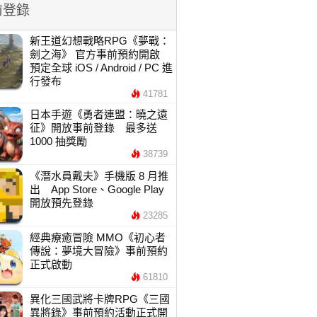
前登錄
新王道幻想戰略RPG《夢戰：
劍之海》 官方事前預約開啟
預定全球 iOS / Android / PC 進
行發布
41781
日本手遊《勇者連盟：曉之遠
征》開放事前登錄 最多送
1000 抽獎勵
38739
《潛水員戴夫》手機版 8 月推
出 App Store、Google Play
開放預先登錄
23285
經典療癒冒險 MMO《初心者
傳說：夢境大冒險》事前預約
正式啟動
61810
異化三國武將卡牌RPG《三國
異將錄》事前預約活動正式開