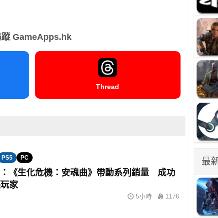
蹤 GameApps.hk
Thread
PS5
PC
最
om：《生化危機：安魂曲》帶動系列銷量 成功
輕玩家
5小時
1176