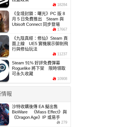
18284
《全境封鎖：曙光》PC 版 8
月 5 日免費推出 Steam 與
Ubisoft Connect 同步登場
17667
《九陰真經：修仙》Steam 頁
面上線 UE5 實機展示御劍飛
行與修仙玩法
11237
Steam 91% 好評免費彈幕
Roguelike 將下架 限時領取
可永久收藏
10908
新情報
沙特收購後傳 EA 擬出售
BioWare 《Mass Effect》與
《Dragon Age》IP 或易手
279