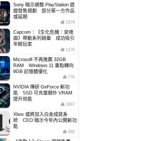
Sony 暗示調整 PlayStation 遊
戲發售規劃 部分第一方作品
或延期
1379
Capcom：《生化危機：安魂
曲》帶動系列銷量 成功吸引
年輕玩家
1176
Microsoft 不再推薦 32GB
RAM Windows 11 重點轉向
8GB 記憶體優化
778
NVIDIA 傳研 GeForce 新功
能 SSD 可充當額外 VRAM
提升效能
1867
Xbox 或將加入白金成就系
統 CEO 暗示今年內公開新功
能
660