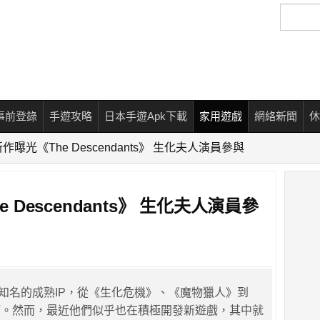
搜
尋
事前登錄
手遊攻略
日本手遊Apk下載
家用遊戲
網絡新聞
休
 新作曝光《The Descendants》 生化夫人演員參與
e Descendants》 生化夫人演員參
許多知名的成熟IP，從《生化危機》、《魔物獵人》到
等。然而，最近他們似乎也在積極開發新遊戲，其中就